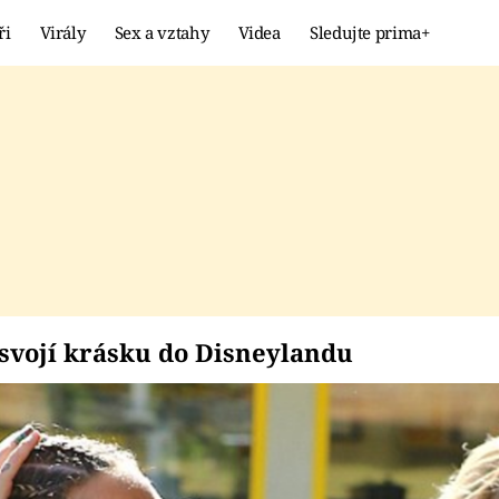
ři
Virály
Sex a vztahy
Videa
Sledujte prima+
Showbyznys
Extrém
VIRÁLY
KURIOZITY
VIDEA
KVÍZY
ala svojí krásku do D
 svojí krásku do Disneylandu