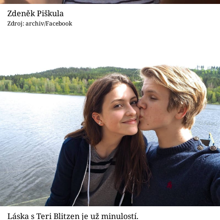
Sex a vztahy
Zdeněk Piškula
Zdroj: archiv/Facebook
Videa
Sledujte prima+
Přihlášení
Sledujte nás
Láska s Teri Blitzen je už minulostí.