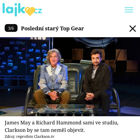
Poslední starý Top Gear
Poslední starý Top Gear
3
/
6
Trendy:
KARLOS VÉMOLA
ONLYFANS
SHOPAHOLICADEL
CLASH OF THE STARS
Témata
Showbyznys
Youtubeři
James May a Richard Hammond sami ve studiu,
Virály
Clarkson by se tam neměl objevit.
Zdroj: reprofoto Clarkson.tv