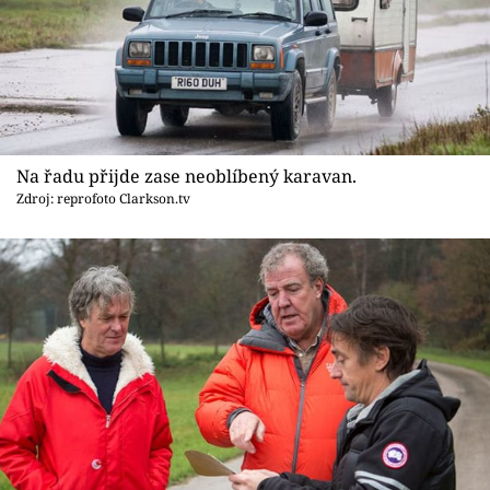
Na řadu přijde zase neoblíbený karavan.
Zdroj: reprofoto Clarkson.tv