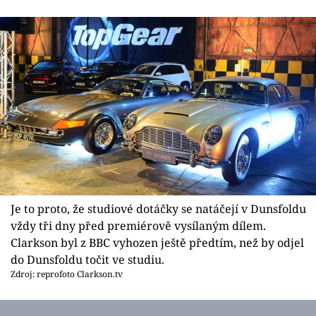
Sex a vztahy
Videa
Sledujte prima+
Přihlášení
Sledujte nás
Je to proto, že studiové dotáčky se natáčejí v Dunsfoldu
vždy tři dny před premiérově vysílaným dílem.
Clarkson byl z BBC vyhozen ještě předtím, než by odjel
do Dunsfoldu točit ve studiu.
Zdroj: reprofoto Clarkson.tv