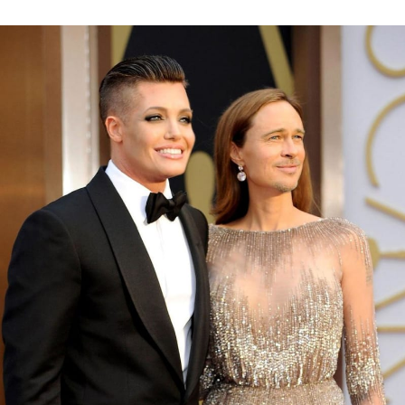
Sex a vztahy
Videa
Sledujte prima+
Přihlášení
Sledujte nás