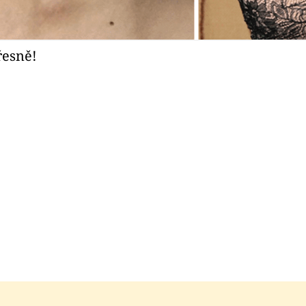
řesně!