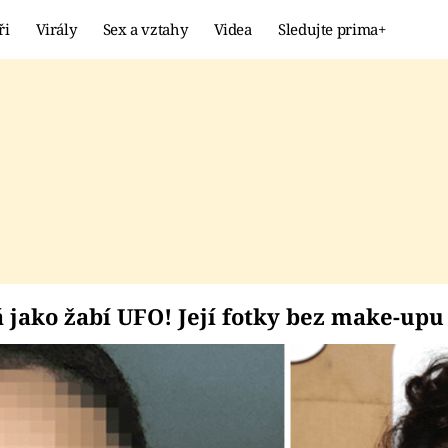
ři
Virály
Sex a vztahy
Videa
Sledujte prima+
Showbyznys
Extrém
VIRÁLY
KURIOZITY
VIDEA
KVÍZY
adá jako žabí UFO! Je
jako žabí UFO! Její fotky bez make-upu