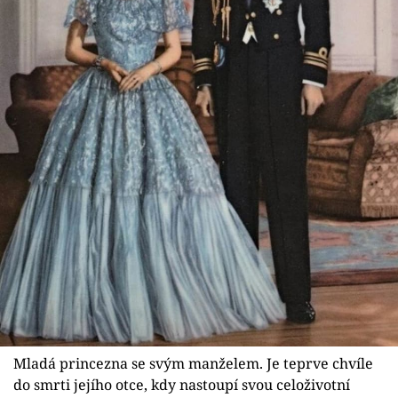
Mladá princezna se svým manželem. Je teprve chvíle
do smrti jejího otce, kdy nastoupí svou celoživotní