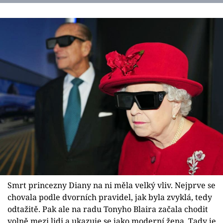
Smrt princezny Diany na ni měla velký vliv. Nejprve se
chovala podle dvorních pravidel, jak byla zvyklá, tedy
odtažitě. Pak ale na radu Tonyho Blaira začala chodit
volně mezi lidi a ukazuje se jako moderní žena. Tady je