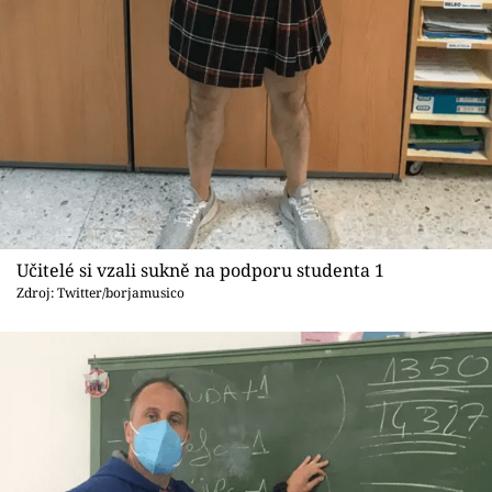
Sex a vztahy
Videa
Sledujte prima+
Přihlášení
Sledujte nás
Učitelé si vzali sukně na podporu studenta 1
Zdroj: Twitter/borjamusico