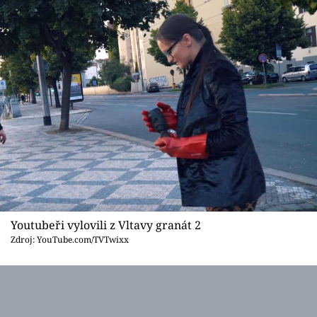
Sex a vztahy
Videa
Sledujte prima+
Přihlášení
Sledujte nás
Youtubeři vylovili z Vltavy granát 2
Zdroj: YouTube.com/TVTwixx