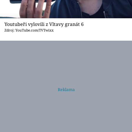
Youtubeři vylovili z Vltavy granát 6
Zdroj: YouTube.com/TVTwixx