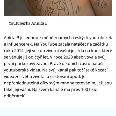
Youtuberka Annita B
Anitta B je jednou z méně známých českých youtuberek
a influencerek. Na YouTube začala natáčet na začátku
roku 2014. Její velkou životní vášní je jízda na koni, které
se věnuje již od čtyř let. V roce 2020 absolvovala svůj
první parkurový závod. Právě o koních často natáčí
youtuberská videa. Na svůj kanál pak točí také kecací
videa ze svého života, o cestování apod. Je
nepřehlednutelná díky svým mnoha tetováním, jež jsou
také její vášní. Na svém kanále má přes 100 tisíc
odběratelů.