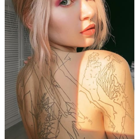
Sex a vztahy
Videa
Sledujte prima+
Přihlášení
Sledujte nás