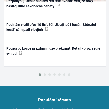
Rozpohybují české školství ředitelé? Resort věří, že nový
nástroj utne nekonečné debaty
Rodinám vrátil přes 10 tisíc těl, Ukrajinců i Rusů. „Sběratel
kostí“ sám padl v bojích
Počasí do konce prázdnin může překvapit. Detaily prozrazuje
výhled
Populární témata