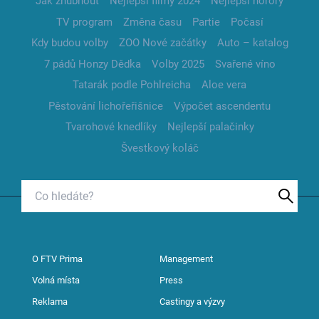
Jak zhubnout
Nejlepší filmy 2024
Nejlepší horory
TV program
Změna času
Partie
Počasí
Kdy budou volby
ZOO Nové začátky
Auto – katalog
7 pádů Honzy Dědka
Volby 2025
Svařené víno
Tatarák podle Pohlreicha
Aloe vera
Pěstování lichořeřišnice
Výpočet ascendentu
Tvarohové knedlíky
Nejlepší palačinky
Švestkový koláč
O FTV Prima
Management
Volná místa
Press
Reklama
Castingy a výzvy