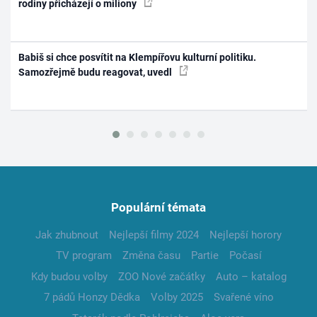
rodiny přicházejí o miliony
Babiš si chce posvítit na Klempířovu kulturní politiku.
Samozřejmě budu reagovat, uvedl
Populární témata
Jak zhubnout
Nejlepší filmy 2024
Nejlepší horory
TV program
Změna času
Partie
Počasí
Kdy budou volby
ZOO Nové začátky
Auto – katalog
7 pádů Honzy Dědka
Volby 2025
Svařené víno