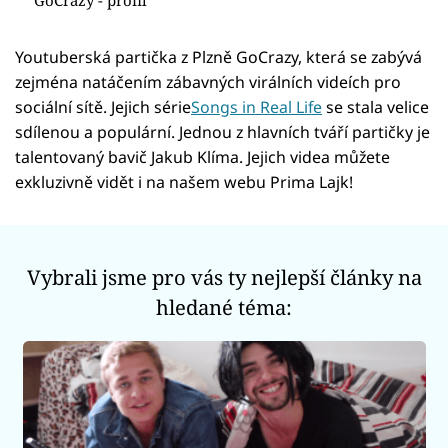
GoCrazy - profil
Sex a vztahy
Videa
Youtuberská partička z Plzně GoCrazy, která se zabývá
zejména natáčením zábavných virálních videích pro
Sledujte prima+
sociální sítě. Jejich série
Songs in Real Life
se stala velice
sdílenou a populární. Jednou z hlavních tváří partičky je
talentovaný bavič Jakub Klíma. Jejich videa můžete
Přihlášení
exkluzivně vidět i na našem webu Prima Lajk!
Sledujte nás
Vybrali jsme pro vás ty nejlepší články na
hledané téma: