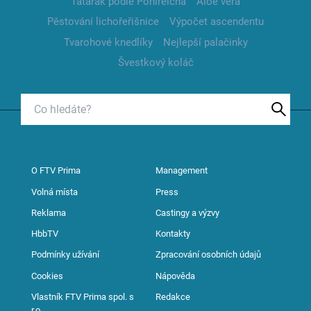
Tatarák podle Pohlreicha
Aloe vera
Pěstování lichořeřišnice
Výpočet ascendentu
Tvarohové knedlíky
Nejlepší palačinky
Švestkový koláč
O FTV Prima
Management
Volná místa
Press
Reklama
Castingy a výzvy
HbbTV
Kontakty
Podmínky užívání
Zpracování osobních údajů
Cookies
Nápověda
Vlastník FTV Prima spol. s
Redakce
r.o.