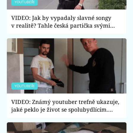
YOUTUBEŘI
VIDEO: Jak by vypadaly slavné songy
v realitě? Tahle česká partička svými
virálními hity dobývá internet!
YOUTUBEŘI
VIDEO: Známý youtuber trefně ukazuje,
jaké peklo je život se spolubydlícím.
Tohle jsou důvody, proč byste měli
bydlet sami