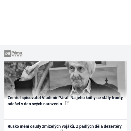
Zemřel spisovatel Vladimír Páral. Na jeho knihy se stály fronty,
odešel v den svých narozenin
Rusko mění osudy zmizelých vojáků. Z padlých dělá dezertéry,