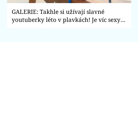
GALERIE: Takhle si užívají slavné
youtuberky léto v plavkách! Je víc sexy
Anna Šulc, nebo Týnuš Třešničková?