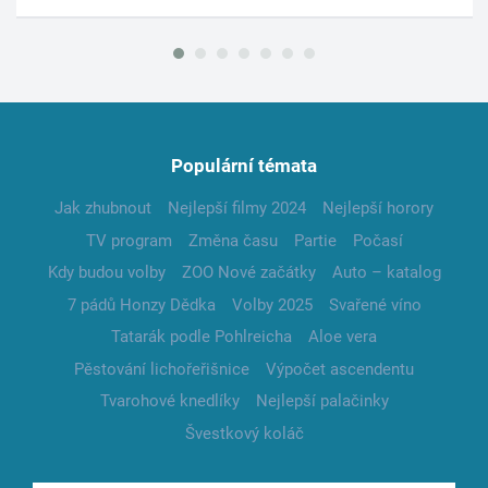
Populární témata
Jak zhubnout
Nejlepší filmy 2024
Nejlepší horory
TV program
Změna času
Partie
Počasí
Kdy budou volby
ZOO Nové začátky
Auto – katalog
7 pádů Honzy Dědka
Volby 2025
Svařené víno
Tatarák podle Pohlreicha
Aloe vera
Pěstování lichořeřišnice
Výpočet ascendentu
Tvarohové knedlíky
Nejlepší palačinky
Švestkový koláč