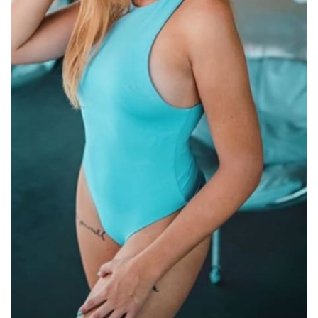
Sex a vztahy
Videa
Sledujte prima+
Přihlášení
Sledujte nás