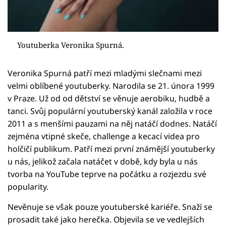
Youtuberka Veronika Spurná.
Veronika Spurná patří mezi mladými slečnami mezi
velmi oblíbené youtuberky. Narodila se 21. února 1999
v Praze. Už od od dětství se věnuje aerobiku, hudbě a
tanci. Svůj populární youtuberský kanál založila v roce
2011 a s menšími pauzami na něj natáčí dodnes. Natáčí
zejména vtipné skeče, challenge a kecací videa pro
holčičí publikum. Patří mezi první známější youtuberky
u nás, jelikož začala natáčet v době, kdy byla u nás
tvorba na YouTube teprve na počátku a rozjezdu své
popularity.
Nevěnuje se však pouze youtuberské kariéře. Snaží se
prosadit také jako herečka. Objevila se ve vedlejších