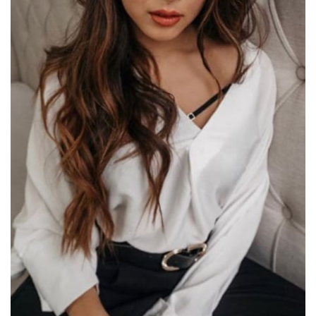
Sex a vztahy
Videa
Sledujte prima+
Přihlášení
Sledujte nás