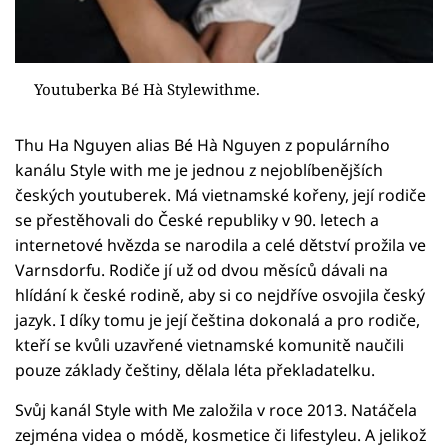
Youtuberka Bé Hà Stylewithme.
Thu Ha Nguyen alias Bé Hà Nguyen z populárního
kanálu Style with me je jednou z nejoblíbenějších
českých youtuberek. Má vietnamské kořeny, její rodiče
se přestěhovali do České republiky v 90. letech a
internetové hvězda se narodila a celé dětství prožila ve
Varnsdorfu. Rodiče jí už od dvou měsíců dávali na
hlídání k české rodině, aby si co nejdříve osvojila český
jazyk. I díky tomu je její čeština dokonalá a pro rodiče,
kteří se kvůli uzavřené vietnamské komunitě naučili
pouze základy češtiny, dělala léta překladatelku.
Svůj kanál Style with Me založila v roce 2013. Natáčela
zejména videa o módě, kosmetice či lifestyleu. A jelikož