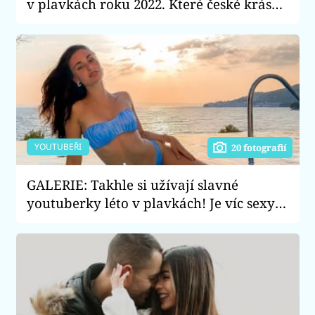
v plavkách roku 2022. Které české krásky
musíte sledovat?
YOUTUBEŘI
20 fotografií
GALERIE: Takhle si užívají slavné
youtuberky léto v plavkách! Je víc sexy
Anna Šulc, nebo Týnuš Třešničková?