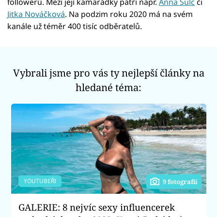
followerů. Mezi její kamarádky patří např.
Anna Šulc
či
Jitka Nováčková
. Na podzim roku 2020 má na svém
kanále už téměr 400 tisíc odběratelů.
Vybrali jsme pro vás ty nejlepší články na
hledané téma:
YOUTUBEŘI
9 fotografií
GALERIE: 8 nejvíc sexy influencerek