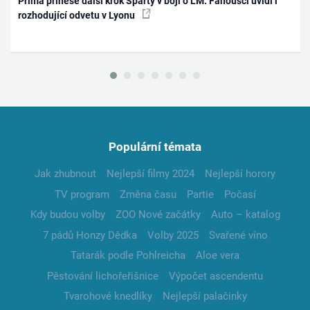
Prima přinese další krok Sparty v boji o LM. Fanoušci uvidí i
rozhodující odvetu v Lyonu
Populární témata
Jak zhubnout
Nejlepší filmy 2024
Nejlepší horory
TV program
Změna času
Partie
Počasí
Kdy budou volby
ZOO Nové začátky
Auto – katalog
7 pádů Honzy Dědka
Volby 2025
Svařené víno
Tatarák podle Pohlreicha
Aloe vera
Pěstování lichořeřišnice
Výpočet ascendentu
Tvarohové knedlíky
Nejlepší palačinky