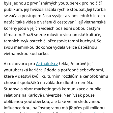
byla jednou z první známých youtuberek pro holčičí
publikum, její hvězda začala rychle stoupat. Její tvorba
se začala postupem času vyvíjet a v posledních letech
natáčí také videa o vaření či cestování. Její vietnamské
kořeny jsou v jejích videích poslední dobou častým
tématem. Snaží se zde mluvit o vietnamské kultuře,
tamních zvyklostech či představit tamní kuchyni. Se
svou maminkou dokonce vydala velice úspěšnou
vietnamskou kuchařku.
V rozhovoru pro
Aktuálně.cz
řekla, že právě její
youtuberská kariéra jí dodala potřebné sebevědomí,
které v dětství kvůli kulturním rozdílům a xenofobnímu
chování spolužáků na základce dlouho neměla.
Studovala obor marketingová komunikace a public
relations na Karlově univerzitě. Není však pouze
oblíbenou youtuberkou, ale také velmi sledovanou
influencerkou, na Instagramu má již přes půl milionu