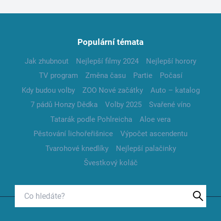
Populární témata
Jak zhubnout
Nejlepší filmy 2024
Nejlepší horory
TV program
Změna času
Partie
Počasí
Kdy budou volby
ZOO Nové začátky
Auto – katalog
7 pádů Honzy Dědka
Volby 2025
Svařené víno
Tatarák podle Pohlreicha
Aloe vera
Pěstování lichořeřišnice
Výpočet ascendentu
Tvarohové knedlíky
Nejlepší palačinky
Švestkový koláč