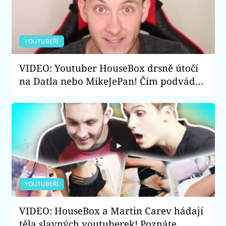
YOUTUBEŘI
VIDEO: Youtuber HouseBox drsně útočí
na Datla nebo MikeJePan! Čím podvádějí
své fanoušky?
YOUTUBEŘI
VIDEO: HouseBox a Martin Carev hádají
těla slavných youtuberek! Poznáte