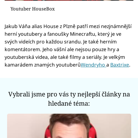
Sex a vztahy
Youtuber HouseBox
Videa
Jakub Váňa alias House z Plzně patří mezi nezjnámnější
Sledujte prima+
herní youtubery a fanoušky Minecraftu, který je ve
svých videích pro každou srandu. Je také herním
komentátorem. Jeho vášní ale nejsou pouze hry a
Přihlášení
youtuberská videa, ale také filmy a seriály. Je velkým
kamarádem znamých youtuberů
Wendryho
a
Baxtrixe
.
Sledujte nás
Vybrali jsme pro vás ty nejlepší články na
hledané téma: