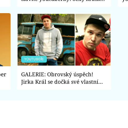
se stala obětí šikany. Kdo jí
Fa
udělal ze života peklo?
YOUTUBEŘI
ber
GALERIE: Obrovský úspěch!
Jirka Král se dočká své vlastní
hry! Za jaké slavné youtubery si
v ní budete moci zahrát?