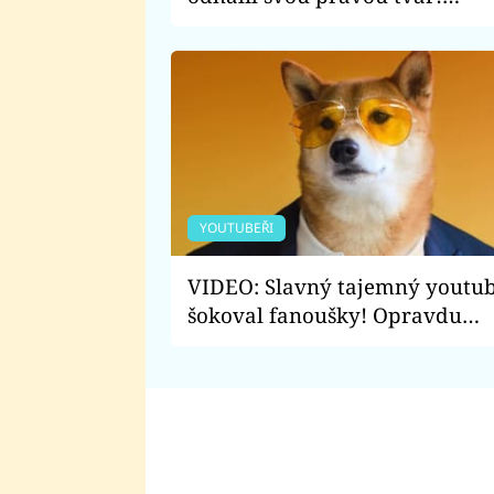
Podívejte se, jak skutečně
vypadá
YOUTUBEŘI
VIDEO: Slavný tajemný youtu
šokoval fanoušky! Opravdu
hodlá konečně odhalit svou
tvář?