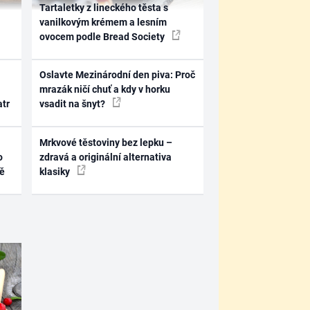
Tartaletky z lineckého těsta s
vanilkovým krémem a lesním
ovocem podle Bread Society
Oslavte Mezinárodní den piva: Proč
mrazák ničí chuť a kdy v horku
atr
vsadit na šnyt?
Mrkvové těstoviny bez lepku –
o
zdravá a originální alternativa
ně
klasiky