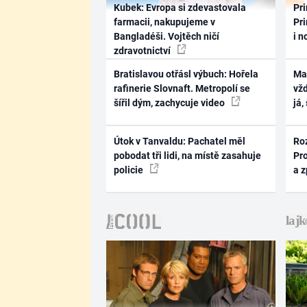
Kubek: Evropa si zdevastovala
Pri
farmacii, nakupujeme v
Pri
Bangladéši. Vojtěch ničí
i n
zdravotnictví
Bratislavou otřásl výbuch: Hořela
Ma
rafinerie Slovnaft. Metropolí se
vž
šířil dým, zachycuje video
já,
Útok v Tanvaldu: Pachatel měl
Ro
pobodat tři lidi, na místě zasahuje
Pr
policie
a 