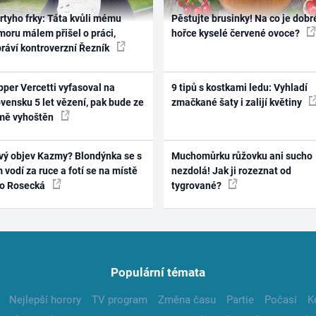
rtyho frky: Táta kvůli mému
Pěstujte brusinky! Na co je dobr
oru málem přišel o práci,
hořce kyselé červené ovoce?
práví kontroverzní Řezník
per Vercetti vyfasoval na
9 tipů s kostkami ledu: Vyhladí
vensku 5 let vězení, pak bude ze
zmačkané šaty i zalijí květiny
mě vyhoštěn
vý objev Kazmy? Blondýnka se s
Muchomůrku růžovku ani sucho
 vodí za ruce a fotí se na místě
nezdolá! Jak ji rozeznat od
ko Rosecká
tygrované?
Populární témata
Nejlepší horory
TV program
Změna času
Partie
Počasí
K