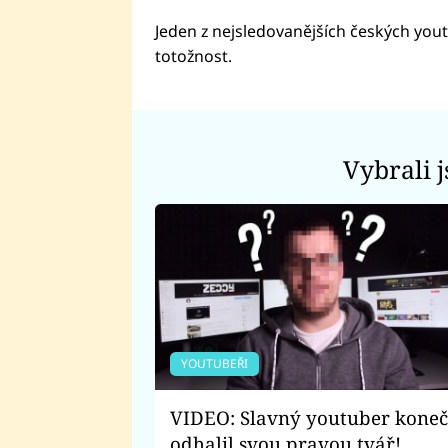
Jeden z nejsledovanějších českých yout
totožnost.
Vybrali 
YOUTUBEŘI
VIDEO: Slavný youtuber kone
odhalil svou pravou tvář!