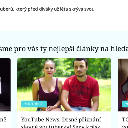
uberů, který před diváky už léta skrývá svou
jsme pro vás ty nejlepší články na hled
YOUTUBEŘI
Y
čně
YouTube News: Drsné přiznání
TO
slavné youtuberky! Sexy kráska
yo