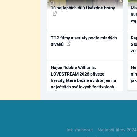
10 nejlepších dílů Hvězdné brány
Ma
hum
vy
TOP filmy a seriály podle mladých
Rap
diváků
Slo
ze
Nejen Robbie Williams.
No
LOVESTREAM 2026 přiveze
ním
hvězdy, které běžně uvidíte jen na
ja
největších světových festivalech
Jak zhubnout
Nejlepší filmy 2024