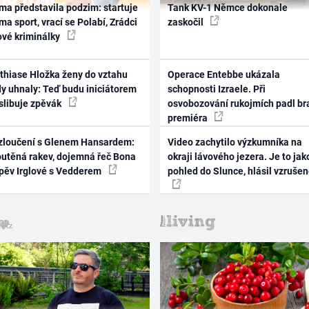
ma představila podzim: startuje
Tank KV-1 Němce dokonale
ma sport, vrací se Polabí, Zrádci
zaskočil
ové kriminálky
thiase Hložka ženy do vztahu
Operace Entebbe ukázala
dy uhnaly: Teď budu iniciátorem
schopnosti Izraele. Při
 slibuje zpěvák
osvobozování rukojmích padl br
premiéra
zloučení s Glenem Hansardem:
Video zachytilo výzkumníka na
outěná rakev, dojemná řeč Bona
okraji lávového jezera. Je to jak
zpěv Irglové s Vedderem
pohled do Slunce, hlásil vzruše