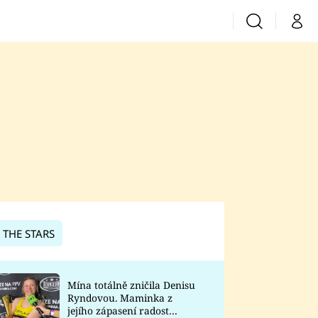
Vyhledávání
Můj 
Prima+
CNN Prima News
Prima Fresh
Prima Living
Prima Zoom
 THE STARS
Prima Lajk
Mína totálně zničila Denisu
Ryndovou. Maminka z
Sledujte nás
jejího zápasení radost