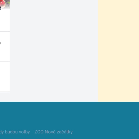
é
dy budou volby
ZOO Nové začátky