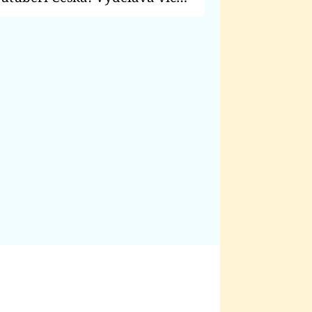
tty, nebo Jirka Král?