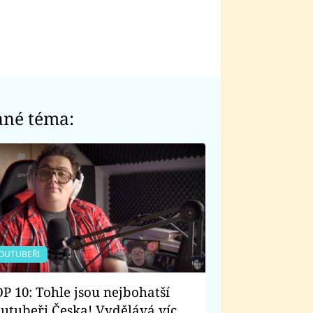
ané téma:
OUTUBEŘI
P 10: Tohle jsou nejbohatší
utubeři Česka! Vydělává víc