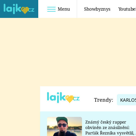
Menu
Showbyznys
Youtube
Youtuberky
Youtubeři
SHOPAHOLICADEL
FATTYPILLOW
ANNA ŠULC
FREESCOOT
SUGAR DENNY
ADAM KAJUMI
LADUŠKA
TADEÁŠ KUBĚNKA
DOMINIKA
DATEL
Trendy:
KARLO
MYSLIVCOVÁ
Známý český rapper
obviněn ze znásilnění:
Parťák Řezníka vysvětlil, 