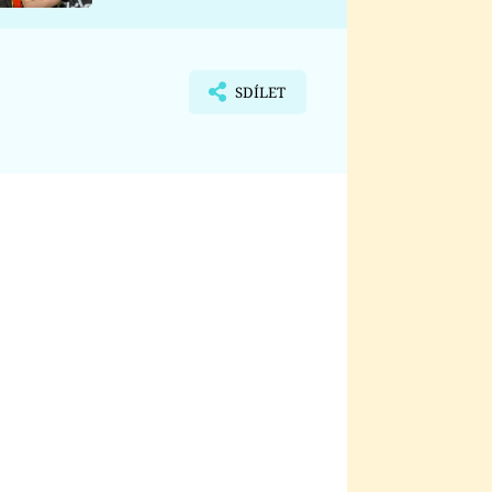
nemá
SDÍLET