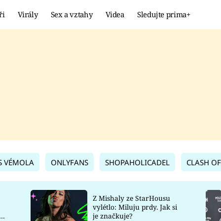
ři
Virály
Sex a vztahy
Videa
Sledujte prima+
Showbyznys
Extrém
VIRÁLY
KURIOZITY
VIDEA
KVÍZY
S VÉMOLA
ONLYFANS
SHOPAHOLICADEL
CLASH OF
Z Mishaly ze StarHousu
vylétlo: Miluju prdy. Jak si
co
je značkuje?