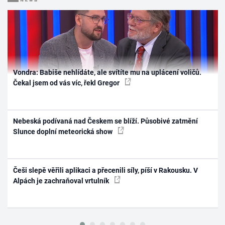
Vondra: Babiše nehlídáte, ale svítíte mu na uplácení voličů.
Čekal jsem od vás víc, řekl Gregor
Nebeská podívaná nad Českem se blíží. Působivé zatmění
Slunce doplní meteorická show
Češi slepě věřili aplikaci a přecenili síly, píší v Rakousku. V
Alpách je zachraňoval vrtulník