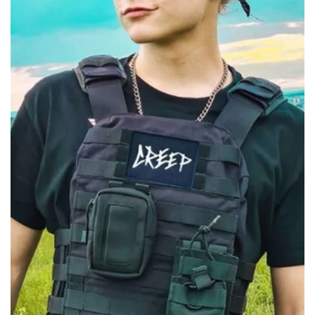
Sex a vztahy
Videa
Sledujte prima+
Přihlášení
Sledujte nás