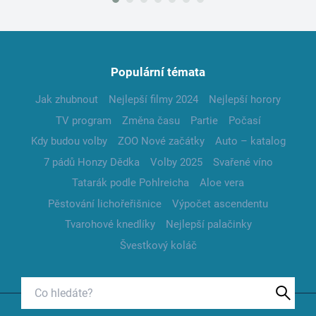
Populární témata
Jak zhubnout
Nejlepší filmy 2024
Nejlepší horory
TV program
Změna času
Partie
Počasí
Kdy budou volby
ZOO Nové začátky
Auto – katalog
7 pádů Honzy Dědka
Volby 2025
Svařené víno
Tatarák podle Pohlreicha
Aloe vera
Pěstování lichořeřišnice
Výpočet ascendentu
Tvarohové knedlíky
Nejlepší palačinky
Švestkový koláč