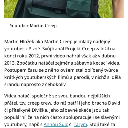
Youtuber Martin Creep.
Martin Hložek aka Martin Creep je mladý nadějný
youtuber z Plzně. Svůj kanál Projekt Creep založil na
konci roku 2012, první video nahrál však až v dubnu
2013. Zpočátku natáčel zejména zábavná kecací videa.
Postupem času se z něho ovšem stal oblíbený tvůrce
krátkých youtuberských filmů a parodií, v nichž si dělá
srandu naprosto z čehokoliv.
Videa natáčí společně se svou bandou nejbližších
přátel, tzv. creep crew, do níž patří i jeho brácha David
či přítelkyně Diviška. Jeho zábavné skeče jsou tak
populární, že na nich často spolupracuje i se slavnými
youtubery, např. s
Annou Šulc
či
Tarym
. Stojí také za