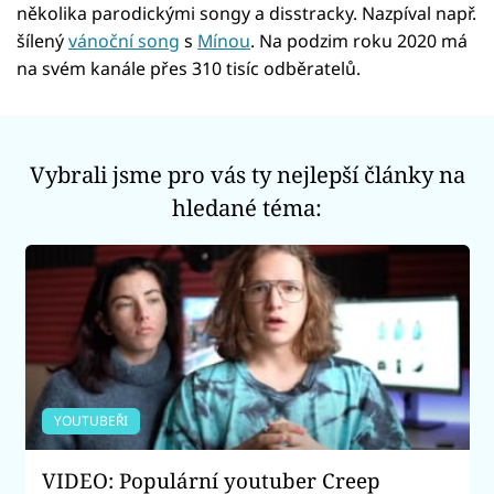
několika parodickými songy a disstracky. Nazpíval např.
šílený
vánoční song
s
Mínou
. Na podzim roku 2020 má
na svém kanále přes 310 tisíc odběratelů.
Vybrali jsme pro vás ty nejlepší články na
hledané téma:
YOUTUBEŘI
VIDEO: Populární youtuber Creep