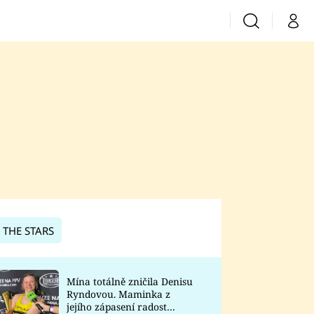
Vyhledávání
Můj 
Prima+
CNN Prima News
Prima Fresh
Prima Living
Prima Zoom
 THE STARS
Prima Lajk
Mína totálně zničila Denisu
Ryndovou. Maminka z
Sledujte nás
jejího zápasení radost