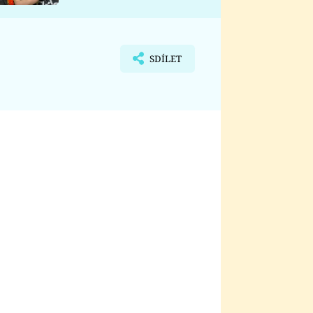
nemá
SDÍLET