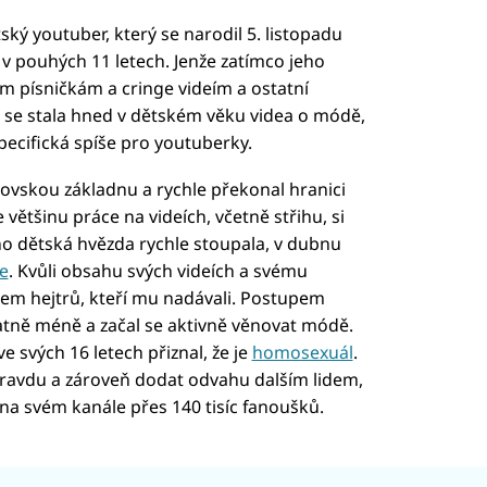
ký youtuber, který se narodil 5. listopadu
v pouhých 11 letech. Jenže zatímco jeho
m písničkám a cringe videím a ostatní
 se stala hned v dětském věku videa o módě,
 specifická spíše pro youtuberky.
kovskou základnu a rychle překonal hranici
e většinu práce na videích, včetně střihu, si
o dětská hvězda rychle stoupala, v dubnu
e
. Kvůli obsahu svých videích a svému
čem hejtrů, kteří mu nadávali. Postupem
tatně méně a začal se aktivně věnovat módě.
 svých 16 letech přiznal, že je
homosexuál
.
pravdu a zároveň dodat odvahu dalším lidem,
á na svém kanále přes 140 tisíc fanoušků.