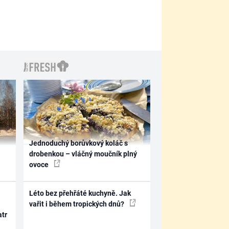
Jednoduchý borůvkový koláč s
drobenkou – vláčný moučník plný
ovoce
Léto bez přehřáté kuchyně. Jak
vařit i během tropických dnů?
atr