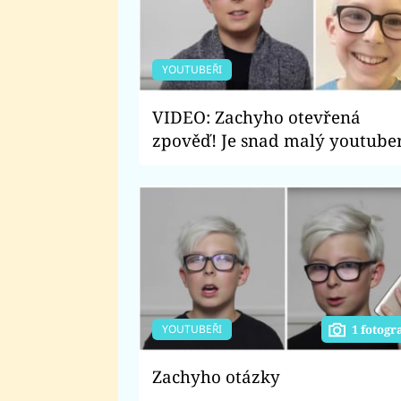
YOUTUBEŘI
VIDEO: Zachyho otevřená
zpověď! Je snad malý youtube
obětí šikany? Jak se brání
útokům hejtrů?
YOUTUBEŘI
1 fotogr
Zachyho otázky