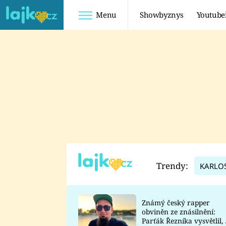
Menu
Showbyznys
Youtube
Youtuberky
Youtubeři
SHOPAHOLICADEL
FATTYPILLOW
ANNA ŠULC
FREESCOOT
SUGAR DENNY
ADAM KAJUMI
LADUŠKA
TADEÁŠ KUBĚNKA
DOMINIKA
DATEL
Trendy:
KARLO
MYSLIVCOVÁ
Známý český rapper
obviněn ze znásilnění:
Parťák Řezníka vysvětlil, 