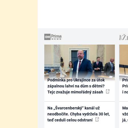
Podmínka pro Ukrajince za útok
Pri
zápalnou lahví na dům s dětmi?
Pri
Tejc zvažuje mimořádný zásah
i n
Na „Švarcenberský“ kanál už
Ma
neodbočíte. Chyba vydržela 30 let,
vž
teď ceduli celou odstraní
já,