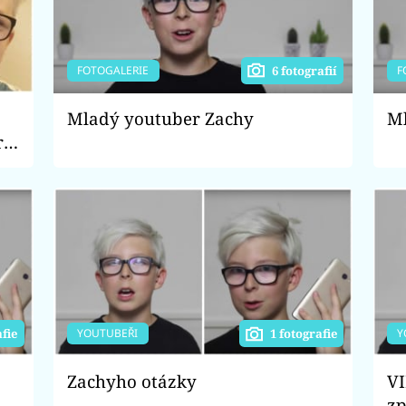
FOTOGALERIE
F
6 fotografií
Mladý youtuber Zachy
Ml
r
YOUTUBEŘI
Y
afie
1 fotografie
Zachyho otázky
VI
zp