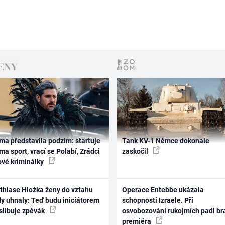
ma představila podzim: startuje
Tank KV-1 Němce dokonale
ma sport, vrací se Polabí, Zrádci
zaskočil
ové kriminálky
thiase Hložka ženy do vztahu
Operace Entebbe ukázala
dy uhnaly: Teď budu iniciátorem
schopnosti Izraele. Při
 slibuje zpěvák
osvobozování rukojmích padl br
premiéra