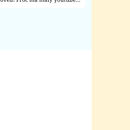
lé vlasy? Hodlá opět změnit
ou image?