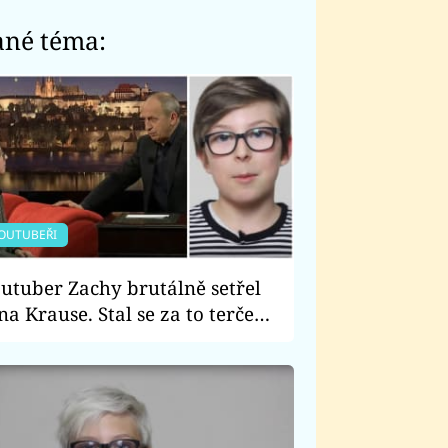
ané téma:
OUTUBEŘI
utuber Zachy brutálně setřel
na Krause. Stal se za to terčem
sné kritiky!