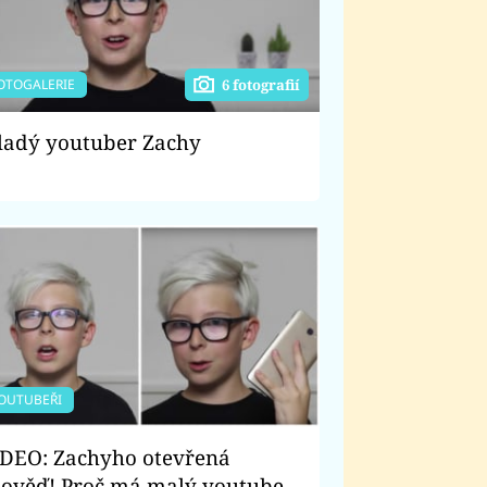
OTOGALERIE
6 fotografií
adý youtuber Zachy
OUTUBEŘI
DEO: Zachyho otevřená
ověď! Proč má malý youtuber