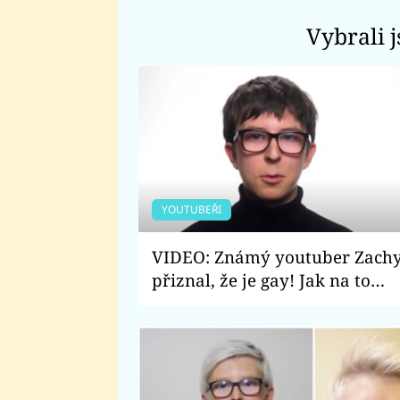
Vybrali 
YOUTUBEŘI
VIDEO: Známý youtuber Zach
přiznal, že je gay! Jak na to
reagovali jeho fanoušci?