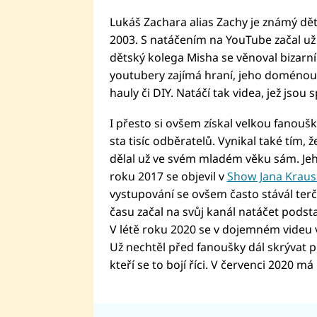
Lukáš Zachara alias Zachy je známý děts
2003. S natáčením na YouTube začal už 
dětský kolega Misha se věnoval bizarní
youtubery zajímá hraní, jeho doménou
hauly či DIY. Natáčí tak videa, jež jsou
I přesto si ovšem získal velkou fanouš
sta tisíc odběratelů. Vynikal také tím, ž
dělal už ve svém mladém věku sám. Jeh
roku 2017 se objevil v
Show Jana Kraus
vystupování se ovšem často stávál ter
času začal na svůj kanál natáčet pods
V létě roku 2020 se v dojemném videu ve
Už nechtěl před fanoušky dál skrývat 
kteří se to bojí říci. V červenci 2020 m