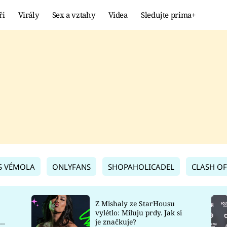
ři
Virály
Sex a vztahy
Videa
Sledujte prima+
Showbyznys
Extrém
VIRÁLY
KURIOZITY
VIDEA
KVÍZY
S VÉMOLA
ONLYFANS
SHOPAHOLICADEL
CLASH OF
Z Mishaly ze StarHousu
vylétlo: Miluju prdy. Jak si
co
je značkuje?