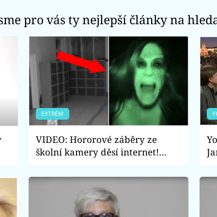
jsme pro vás ty nejlepší články na hled
EXTRÉM
Y
y
VIDEO: Hororové záběry ze
Yo
školní kamery děsí internet!
Ja
Zachytily ducha?!
dr