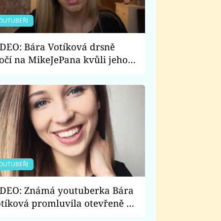
OUTUBEŘI
DEO: Bára Votíková drsně
očí na MikeJePana kvůli jeho
omofobním výrokům! Co
avdivého mu vzkázala?
OUTUBEŘI
DEO: Známá youtuberka Bára
tíková promluvila otevřeně o
m, jaké je to být lesba