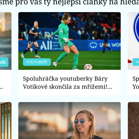
jsme pro vás ty nejlepší články na hled
YOUTUBEŘI
Y
afií
Spoluhráčka youtuberky Báry
Sp
Votíkové skončila za mřížemi!
Yo
Najala dva muže, aby zmlátili
sl
její rivalku