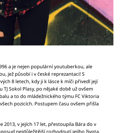
1996 a je nejen populární youtuberkou, ale
 jež působí i v české reprezantaci! S
h 8 letech, kdy ji k lásce k míči přivedl její
u TJ Sokol Plasy, po nějaké době už ovšem
balu a to do mládežnického týmu FC Viktoria
a všech pozicích. Postupem času ovšem přišla
ce 2013, v jejích 17 let, přestoupila Bára do v
posud nejdůležitější rozhodnutí jejího života,