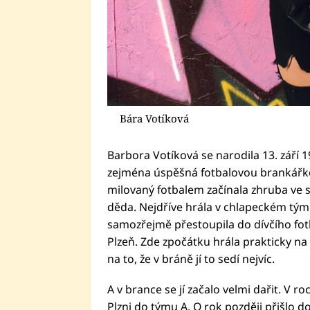
Bára Votíková
Barbora Votíková se narodila 13. září 
zejména úspěšná fotbalovou brankářkou,
milovaný fotbalem začínala zhruba ve svýc
děda. Nejdříve hrála v chlapeckém tým
samozřejmě přestoupila do dívčího fot
Plzeň. Zde zpočátku hrála prakticky n
na to, že v bráně jí to sedí nejvíc.
A v brance se jí začalo velmi dařit. V ro
Plzni do týmu A. O rok později přišlo do