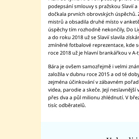
podepsání smlouvy s pražskou Slavií a
dočkala prvních obrovských úspěchů. Za 
mistrů a obsadila druhé místo v anketě
úspěchy tím rozhodně nekončily, Do Ligy
a do roku 2018 už se Slavií slavila získán
zmíněné fotbalové reprezentace, kde se
roce 2018 už je hlavní brankářkou v A-
Bára je ovšem samozřejmě i velmi zná
založila v dubnu roce 2015 a od té doby 
zejména účinkování v zábavném pořa
videa, parodie a skeče. Její neslavnější
přes dva a půl milionu zhlédnutí. V b
tisíc odběratelů.