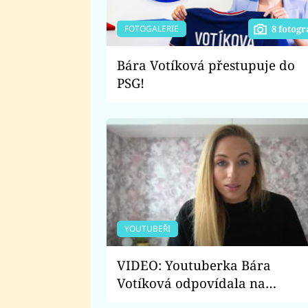
FOTOGALERIE
8 fotogr
Bára Votíková přestupuje do
PSG!
YOUTUBEŘI
VIDEO: Youtuberka Bára
Votíková odpovídala na
nejintimnější otázky. Co všech