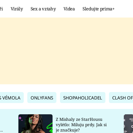
ři
Virály
Sex a vztahy
Videa
Sledujte prima+
Showbyznys
Extrém
VIRÁLY
KURIOZITY
VIDEA
KVÍZY
S VÉMOLA
ONLYFANS
SHOPAHOLICADEL
CLASH OF
Z Mishaly ze StarHousu
vylétlo: Miluju prdy. Jak si
co
je značkuje?