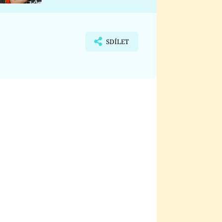
nemá
SDÍLET