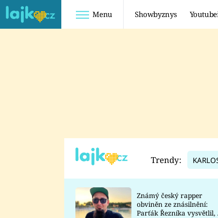
Menu
Showbyznys
Youtube
Youtuberky
Youtubeři
SHOPAHOLICADEL
FATTYPILLOW
ANNA ŠULC
FREESCOOT
SUGAR DENNY
ADAM KAJUMI
LADUŠKA
TADEÁŠ KUBĚNKA
DOMINIKA
DATEL
Trendy:
KARLO
MYSLIVCOVÁ
Známý český rapper
obviněn ze znásilnění:
Parťák Řezníka vysvětlil, 