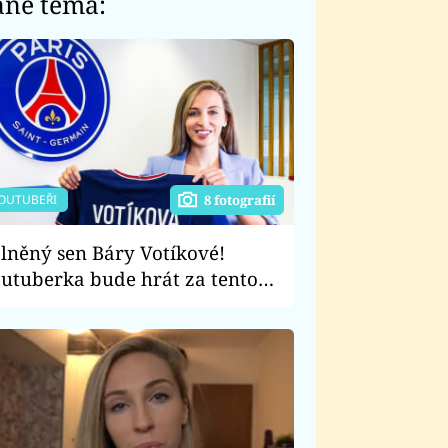
ané téma:
OUTUBEŘI
8 fotografií
lněný sen Báry Votíkové!
utuberka bude hrát za tento
avný fotbalový klub!