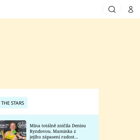
Vyhledávání
Můj 
Prima+
CNN Prima News
Prima Fresh
Prima Living
Prima Zoom
 THE STARS
Prima Lajk
Mína totálně zničila Denisu
Ryndovou. Maminka z
Sledujte nás
jejího zápasení radost