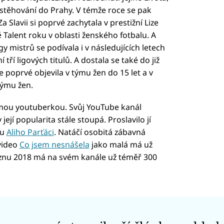
 stěhování do Prahy. V témže roce se pak
Slavii si poprvé zachytala v prestižní Lize
 Talent roku v oblasti ženského fotbalu. A
 mistrů se podívala i v následujících letech
í tří ligových titulů. A dostala se také do již
 poprvé objevila v týmu žen do 15 let a v
týmu žen.
mou youtuberkou. Svůj YouTube kanál
její popularita stále stoupá. Proslavilo jí
du
Aliho Parťáci
. Natáčí osobitá zábavná
 video
Co jsem nesnášela
jako malá má už
řeznu 2018 má na svém kanále už téměř 300