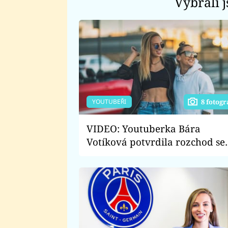
Vybrali 
YOUTUBEŘI
8 fotogr
VIDEO: Youtuberka Bára
Votíková potvrdila rozchod se
svou holkou! Proč jejich velká
láska skončila?