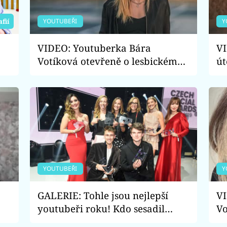
YOUTUBEŘI
Y
afií
VIDEO: Youtuberka Bára
VI
Votíková otevřeně o lesbickém
út
sexu. V čem je lepší než
h
s klukem?
pr
YOUTUBEŘI
Y
GALERIE: Tohle jsou nejlepší
VI
youtubeři roku! Kdo sesadil
Vo
no
v prestižní anketě z trůnu
to