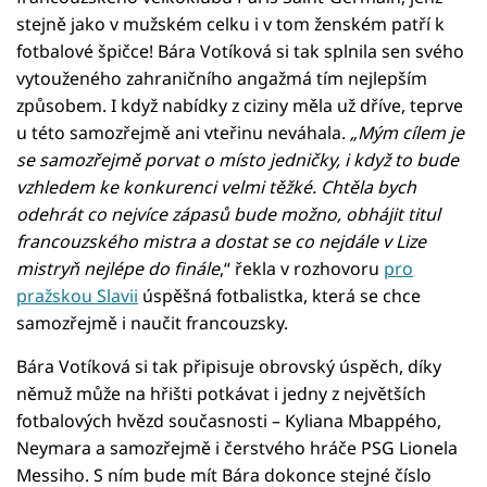
stejně jako v mužském celku i v tom ženském patří k
fotbalové špičce! Bára Votíková si tak splnila sen svého
vytouženého zahraničního angažmá tím nejlepším
způsobem. I když nabídky z ciziny měla už dříve, teprve
u této samozřejmě ani vteřinu neváhala.
„Mým cílem je
se samozřejmě porvat o místo jedničky, i když to bude
vzhledem ke konkurenci velmi těžké. Chtěla bych
odehrát co nejvíce zápasů bude možno, obhájit titul
francouzského mistra a dostat se co nejdále v Lize
mistryň nejlépe do finále
,“ řekla v rozhovoru
pro
pražskou Slavii
úspěšná fotbalistka, která se chce
samozřejmě i naučit francouzsky.
Bára Votíková si tak připisuje obrovský úspěch, díky
němuž může na hřišti potkávat i jedny z největších
fotbalových hvězd současnosti – Kyliana Mbappého,
Neymara a samozřejmě i čerstvého hráče PSG Lionela
Messiho. S ním bude mít Bára dokonce stejné číslo