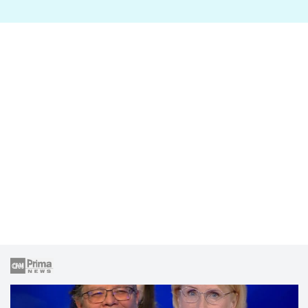
lže o své nevěře?