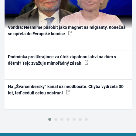
Vondra: Nesmíme působit jako magnet na migranty. Konečná
se opřela do Evropské komise
Podmínka pro Ukrajince za útok zápalnou lahví na dům s
dětmi? Tejc zvažuje mimořádný zásah
Na „Švarcenberský“ kanál už neodbočíte. Chyba vydržela 30
let, teď ceduli celou odstraní