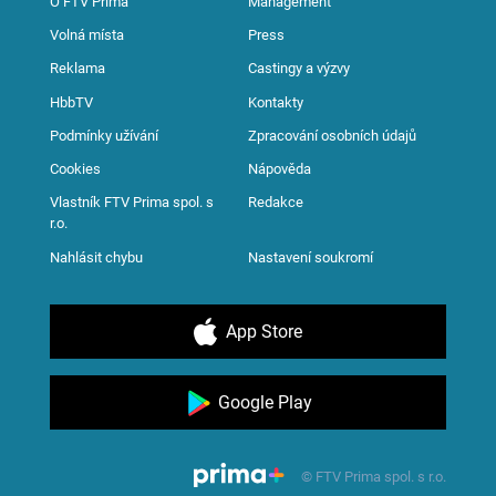
O FTV Prima
Management
Volná místa
Press
Reklama
Castingy a výzvy
HbbTV
Kontakty
Podmínky užívání
Zpracování osobních údajů
Cookies
Nápověda
Vlastník FTV Prima spol. s
Redakce
r.o.
Nahlásit chybu
Nastavení soukromí
App Store
Google Play
© FTV Prima spol. s r.o.