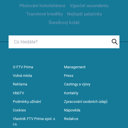
Pěstování lichořeřišnice
Výpočet ascendentu
Tvarohové knedlíky
Nejlepší palačinky
Švestkový koláč
O FTV Prima
Management
Volná místa
Press
Reklama
Castingy a výzvy
HbbTV
Kontakty
Podmínky užívání
Zpracování osobních údajů
Cookies
Nápověda
Vlastník FTV Prima spol. s
Redakce
r.o.