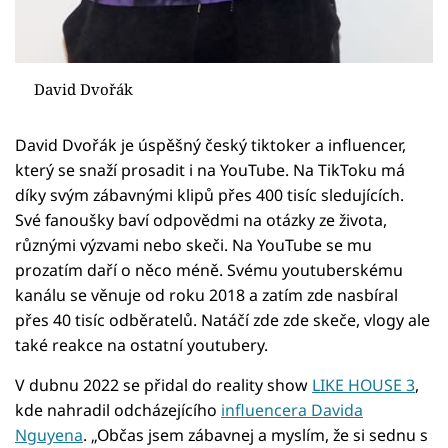
David Dvořák
David Dvořák je úspěšný český tiktoker a influencer,
který se snaží prosadit i na YouTube. Na TikToku má
díky svým zábavnými klipů přes 400 tisíc sledujících.
Své fanoušky baví odpovědmi na otázky ze života,
různými výzvami nebo skeči. Na YouTube se mu
prozatím daří o něco méně. Svému youtuberskému
kanálu se věnuje od roku 2018 a zatím zde nasbíral
přes 40 tisíc odběratelů. Natáčí zde zde skeče, vlogy ale
také reakce na ostatní youtubery.
V dubnu 2022 se přidal do reality show
LIKE HOUSE 3
,
kde nahradil odcházejícího
influencera Davida
Nguyena
. „Občas jsem zábavnej a myslím, že si sednu s