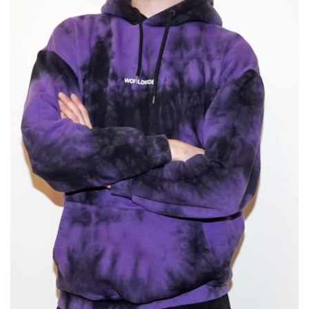
Sex a vztahy
Videa
Sledujte prima+
Přihlášení
Sledujte nás