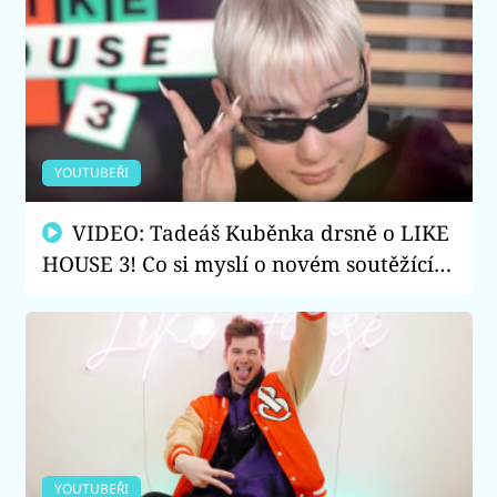
YOUTUBEŘI
VIDEO: Tadeáš Kuběnka drsně o LIKE
HOUSE 3! Co si myslí o novém soutěžícím
a Luktumově zadku?
YOUTUBEŘI