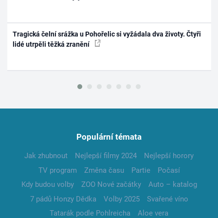
Tragická čelní srážka u Pohořelic si vyžádala dva životy. Čtyři
lidé utrpěli těžká zranění
Populární témata
Jak zhubnout
Nejlepší filmy 2024
Nejlepší horory
TV program
Změna času
Partie
Počasí
Kdy budou volby
ZOO Nové začátky
Auto – katalog
7 pádů Honzy Dědka
Volby 2025
Svařené víno
Tatarák podle Pohlreicha
Aloe vera