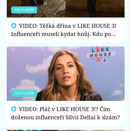
YOUTUBEŘI
VIDEO: Těžká dřina v LIKE HOUSE 3!
Influenceři museli kydat hnůj. Kdo po
sobě házel lejna?
YOUTUBEŘI
VIDEO: Pláč v LIKE HOUSE 3!? Čím
doženou influenceři Silvii Dellai k slzám?