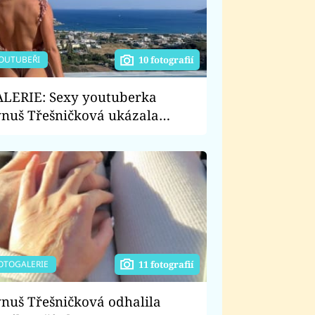
OUTUBEŘI
10 fotografií
LERIE: Sexy youtuberka
nuš Třešničková ukázala
deček. Doprovázel ji přitom
arší přítel
OTOGALERIE
11 fotografií
nuš Třešničková odhalila