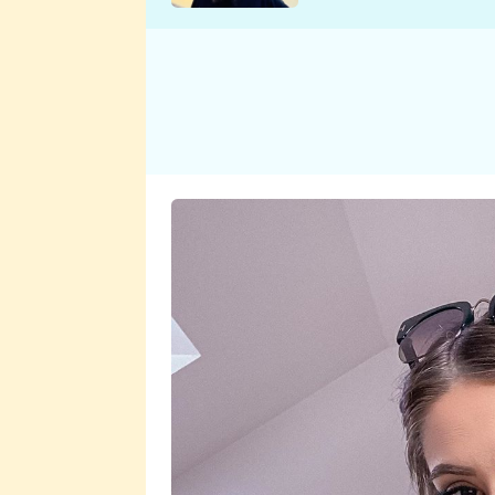
se v Plzni stalo