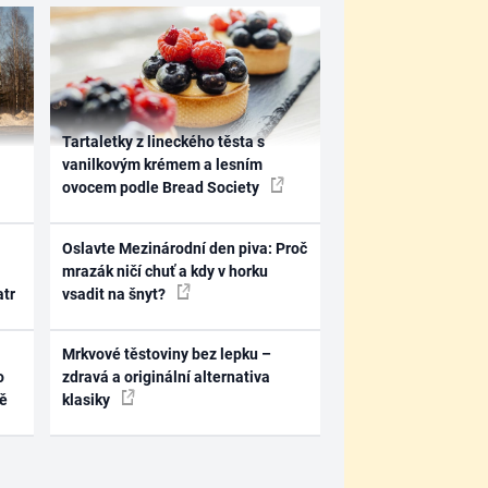
Tartaletky z lineckého těsta s
vanilkovým krémem a lesním
ovocem podle Bread Society
Oslavte Mezinárodní den piva: Proč
mrazák ničí chuť a kdy v horku
atr
vsadit na šnyt?
Mrkvové těstoviny bez lepku –
o
zdravá a originální alternativa
ně
klasiky