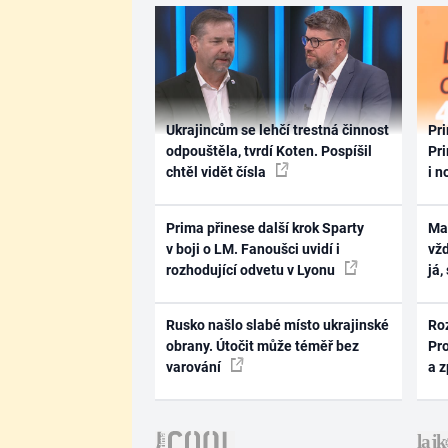
Ukrajincům se lehčí trestná činnost
Pri
odpouštěla, tvrdí Koten. Pospíšil
Pri
chtěl vidět čísla
i n
Prima přinese další krok Sparty
Ma
v boji o LM. Fanoušci uvidí i
vž
rozhodující odvetu v Lyonu
já,
Rusko našlo slabé místo ukrajinské
Ro
obrany. Útočit může téměř bez
Pr
varování
a 