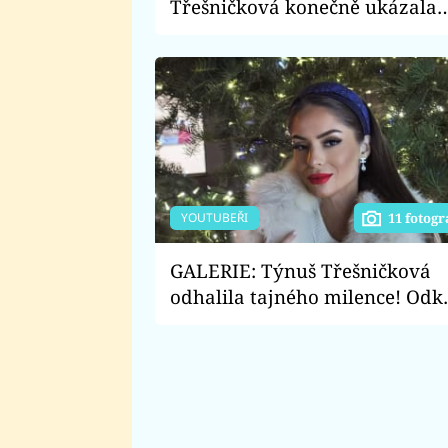
Třešničková konečně ukázala
přítele! Je její Ital opravdu sex
YOUTUBEŘI
11 fotogr
GALERIE: Týnuš Třešničková
odhalila tajného milence! Odk
její nová láska pochází?