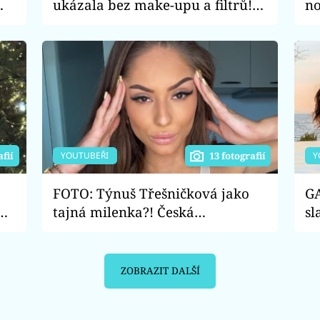
ukázala bez make-upu a filtrů!
no
y?
Čím fanoušky tolik šokovala?
YOUTUBEŘI
Y
afií
13 fotografií
FOTO: Týnuš Třešničková jako
GA
ud
tajná milenka?! Česká
sl
youtuberka údajně randí
pl
s ženatým podnikatelem
ne
ZOBRAZIT DALŠÍ