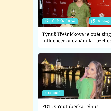
TÝNUŠ TŘEŠNIČKOVÁ
6 fotogr
Týnuš Třešničková je opět sing
Influencerka oznámila rozcho
se starším Italem
YOUTUBEŘI
FOTO: Youtuberka Týnuš