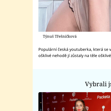
Týnuš Třešničková
Populární česká youtuberka, která se 
ošklivé nehodě jí zůstaly na těle oškliv
Vybrali 