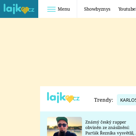
Menu
Showbyznys
Youtube
Youtuberky
Youtubeři
SHOPAHOLICADEL
FATTYPILLOW
ANNA ŠULC
FREESCOOT
SUGAR DENNY
ADAM KAJUMI
LADUŠKA
TADEÁŠ KUBĚNKA
DOMINIKA
DATEL
Trendy:
KARLO
MYSLIVCOVÁ
Známý český rapper
obviněn ze znásilnění:
Parťák Řezníka vysvětlil, 