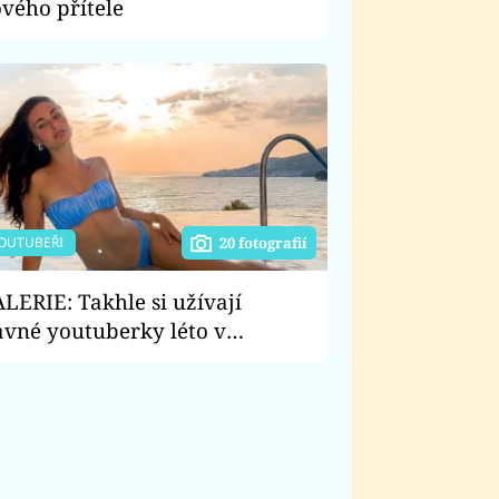
vého přítele
OUTUBEŘI
20 fotografií
LERIE: Takhle si užívají
avné youtuberky léto v
avkách! Je víc sexy Anna Šulc,
bo Týnuš Třešničková?