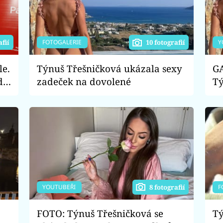
FOTOGALERIE
Y
afií
10 fotografií
le.
Týnuš Třešničková ukázala sexy
GA
d
zadeček na dovolené
Tý
za
st
YOUTUBEŘI
F
8 fotografií
FOTO: Týnuš Třešničková se
Tý