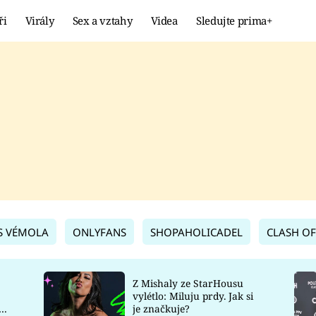
ři
Virály
Sex a vztahy
Videa
Sledujte prima+
Showbyznys
Extrém
VIRÁLY
KURIOZITY
VIDEA
KVÍZY
S VÉMOLA
ONLYFANS
SHOPAHOLICADEL
CLASH OF
Z Mishaly ze StarHousu
vylétlo: Miluju prdy. Jak si
co
je značkuje?