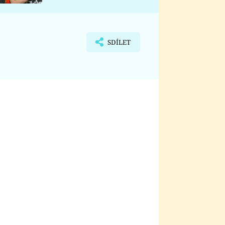
nemá
SDÍLET