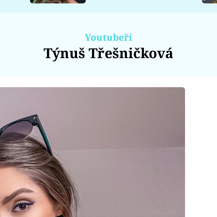
Youtubeři
Týnuš Třešničková