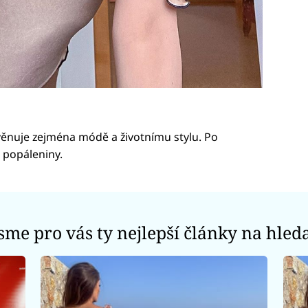
věnuje zejména módě a životnímu stylu. Po
é popáleniny.
jsme pro vás ty nejlepší články na hled