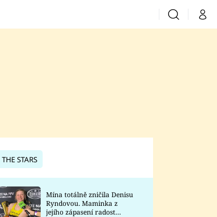
Vyhledávání
Můj 
Prima+
CNN Prima News
Prima Fresh
Prima Living
Prima Zoom
 THE STARS
Prima Lajk
Mína totálně zničila Denisu
Ryndovou. Maminka z
Sledujte nás
jejího zápasení radost