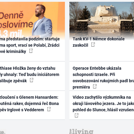
ma představila podzim: startuje
Tank KV-1 Němce dokonale
ma sport, vrací se Polabí, Zrádci
zaskočil
ové kriminálky
thiase Hložka ženy do vztahu
Operace Entebbe ukázala
dy uhnaly: Teď budu iniciátorem
schopnosti Izraele. Při
 slibuje zpěvák
osvobozování rukojmích padl br
premiéra
zloučení s Glenem Hansardem:
Video zachytilo výzkumníka na
outěná rakev, dojemná řeč Bona
okraji lávového jezera. Je to jak
zpěv Irglové s Vedderem
pohled do Slunce, hlásil vzruše