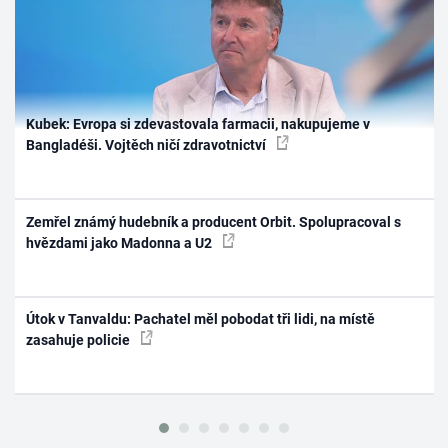
Kubek: Evropa si zdevastovala farmacii, nakupujeme v
Bangladéši. Vojtěch ničí zdravotnictví
Zemřel známý hudebník a producent Orbit. Spolupracoval s
hvězdami jako Madonna a U2
Útok v Tanvaldu: Pachatel měl pobodat tři lidi, na místě
zasahuje policie