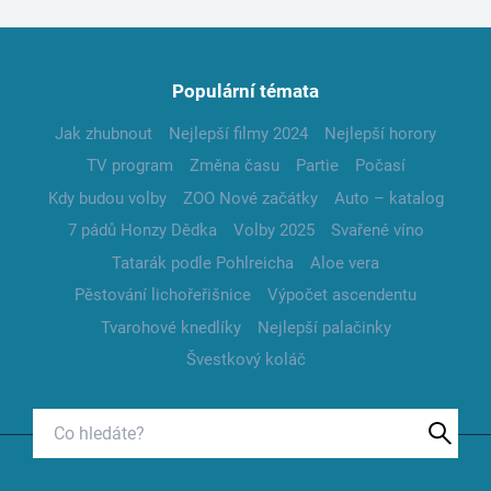
Populární témata
Jak zhubnout
Nejlepší filmy 2024
Nejlepší horory
TV program
Změna času
Partie
Počasí
Kdy budou volby
ZOO Nové začátky
Auto – katalog
7 pádů Honzy Dědka
Volby 2025
Svařené víno
Tatarák podle Pohlreicha
Aloe vera
Pěstování lichořeřišnice
Výpočet ascendentu
Tvarohové knedlíky
Nejlepší palačinky
Švestkový koláč