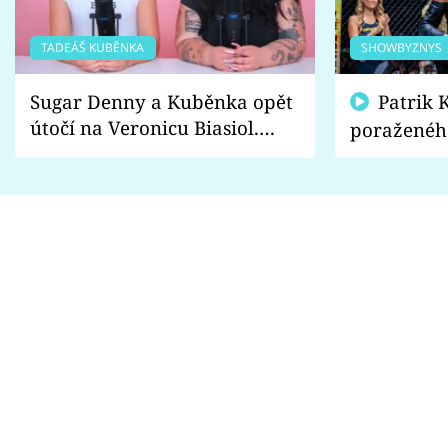
TADEÁŠ KUBĚNKA
SHOWBYZNYS
Sugar Denny a Kuběnka opět
Patrik Kincl se zastal
útočí na Veronicu Biasiol.
poraženéh
Proč je podle nich falešná a
fanoušci n
lže o své nevěře?