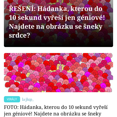
Sex a vztahy
ŘEŠENÍ: Hádanka, kterou do
Videa
10 sekund vyřeší jen géniové!
Najdete na obrázku se šneky
Sledujte prima+
srdce?
Přihlášení
Sledujte nás
VIRÁLY
FOTO: Hádanka, kterou do 10 sekund vyřeší
jen géniové! Najdete na obrázku se šneky