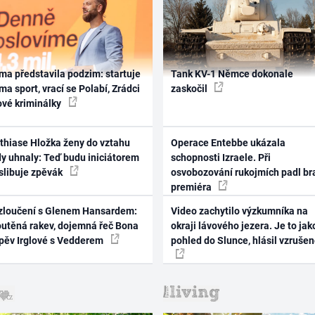
ma představila podzim: startuje
Tank KV-1 Němce dokonale
ma sport, vrací se Polabí, Zrádci
zaskočil
ové kriminálky
thiase Hložka ženy do vztahu
Operace Entebbe ukázala
dy uhnaly: Teď budu iniciátorem
schopnosti Izraele. Při
 slibuje zpěvák
osvobozování rukojmích padl br
premiéra
zloučení s Glenem Hansardem:
Video zachytilo výzkumníka na
outěná rakev, dojemná řeč Bona
okraji lávového jezera. Je to jak
zpěv Irglové s Vedderem
pohled do Slunce, hlásil vzruše