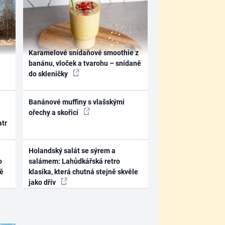
Karamelové snídaňové smoothie z
banánu, vloček a tvarohu – snídaně
do skleničky
Banánové muffiny s vlašskými
ořechy a skořicí
atr
Holandský salát se sýrem a
o
salámem: Lahůdkářská retro
ně
klasika, která chutná stejně skvěle
jako dřív