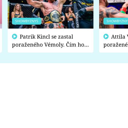
SHOWBYZNYS
SHOWBYZNY
Patrik Kincl se zastal
Attila Végh podpořil
poraženého Vémoly. Čím ho
poražené
fanoušci naštvali?
chce radě
s vítězem