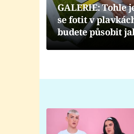
GALERIE: Tohle je
se fotit v plavká
budete působit j