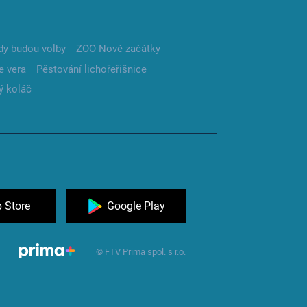
dy budou volby
ZOO Nové začátky
e vera
Pěstování lichořeřišnice
ý koláč
 Store
Google Play
© FTV Prima spol. s r.o.