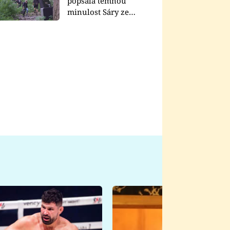
popsala temnou
minulost Sáry ze
seriálu Zákony vlka