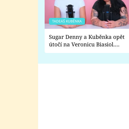
TADEÁŠ KUBĚNKA
Sugar Denny a Kuběnka opět
útočí na Veronicu Biasiol.
Proč je podle nich falešná a
lže o své nevěře?