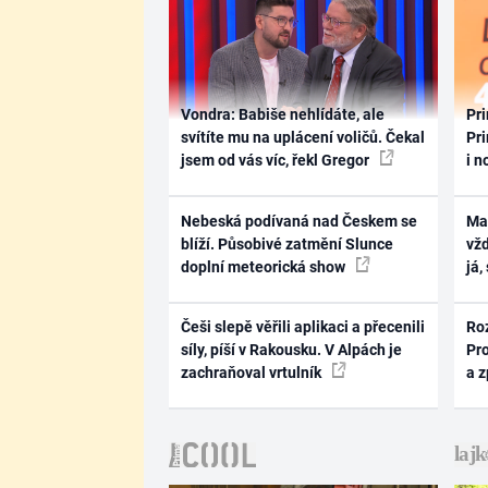
Vondra: Babiše nehlídáte, ale
Pri
svítíte mu na uplácení voličů. Čekal
Pri
jsem od vás víc, řekl Gregor
i n
Nebeská podívaná nad Českem se
Ma
blíží. Působivé zatmění Slunce
vž
doplní meteorická show
já,
Češi slepě věřili aplikaci a přecenili
Ro
síly, píší v Rakousku. V Alpách je
Pr
zachraňoval vrtulník
a 