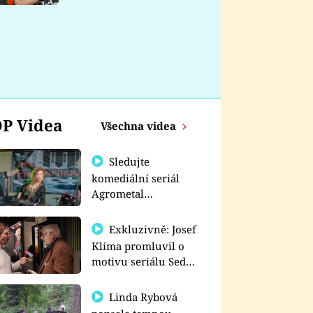
nemá
P Videa
Všechna videa
Sledujte
komediální seriál
Agrometal
exkluzivně na
prima+
Exkluzivně: Josef
Klíma promluvil o
motivu seriálu Sedm
schodů k moci
Linda Rybová