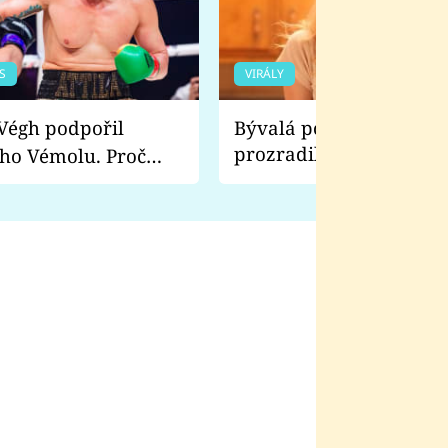
S
VIRÁLY
Bývalá pornoherečka
prozradila, co ji šokova
ho Vémolu. Proč
natáčení Euforie. Vážně
ji zápasit s ním než
bylo drsnější než hanba
 Kinclem?
filmy?