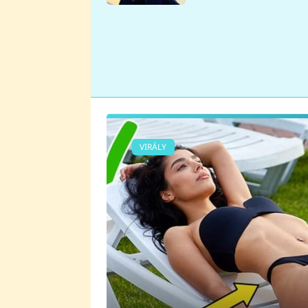
se v Plzni stalo
VIRÁLY