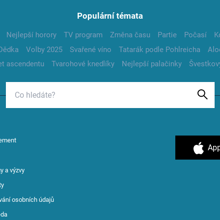
Populární témata
Nejlepší horory
TV program
Změna času
Partie
Počasí
K
Dědka
Volby 2025
Svařené víno
Tatarák podle Pohlreicha
Alo
t ascendentu
Tvarohové knedlíky
Nejlepší palačinky
Švestkov
ement
App
y a výzvy
ty
vání osobních údajů
ěda