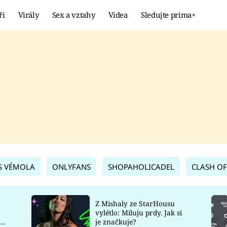
ři
Virály
Sex a vztahy
Videa
Sledujte prima+
Showbyznys
Extrém
VIRÁLY
KURIOZITY
VIDEA
KVÍZY
S VÉMOLA
ONLYFANS
SHOPAHOLICADEL
CLASH OF
Z Mishaly ze StarHousu
vylétlo: Miluju prdy. Jak si
co
je značkuje?