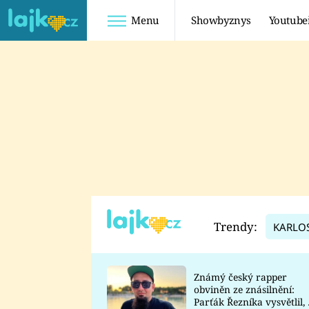
Menu
Showbyznys
Youtube
Youtuberky
Youtubeři
SHOPAHOLICADEL
FATTYPILLOW
ANNA ŠULC
FREESCOOT
SUGAR DENNY
ADAM KAJUMI
LADUŠKA
TADEÁŠ KUBĚNKA
DOMINIKA
DATEL
Trendy:
KARLO
MYSLIVCOVÁ
Známý český rapper
obviněn ze znásilnění:
Parťák Řezníka vysvětlil, 