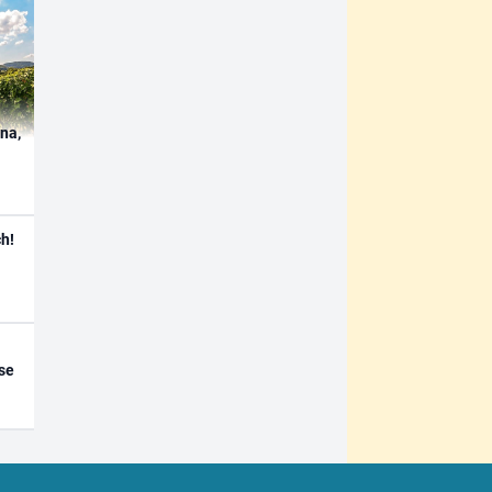
ína,
h!
se