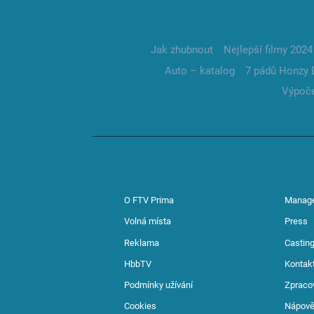
Jak zhubnout
Nejlepší filmy 2024
Auto – katalog
7 pádů Honzy 
Výpoče
O FTV Prima
Manag
Volná místa
Press
Reklama
Casting
HbbTV
Kontak
Podmínky užívání
Zpraco
Cookies
Nápov