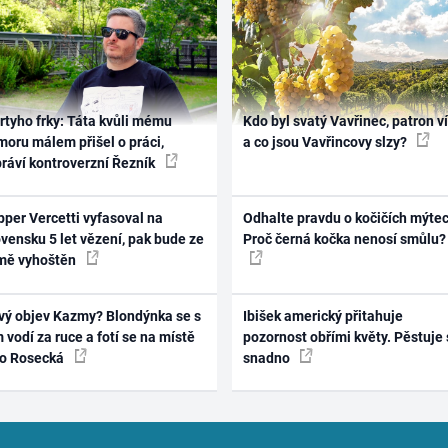
rtyho frky: Táta kvůli mému
Kdo byl svatý Vavřinec, patron v
oru málem přišel o práci,
a co jsou Vavřincovy slzy?
práví kontroverzní Řezník
per Vercetti vyfasoval na
Odhalte pravdu o kočičích mýtec
vensku 5 let vězení, pak bude ze
Proč černá kočka nenosí smůlu?
mě vyhoštěn
vý objev Kazmy? Blondýnka se s
Ibišek americký přitahuje
 vodí za ruce a fotí se na místě
pozornost obřími květy. Pěstuje 
ko Rosecká
snadno