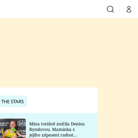
Vyhledávání
Můj 
Prima+
CNN Prima News
Prima Fresh
Prima Living
Prima Zoom
 THE STARS
Prima Lajk
Mína totálně zničila Denisu
Ryndovou. Maminka z
Sledujte nás
jejího zápasení radost