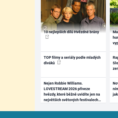
10 nejlepších dílů Hvězdné brány
Ma
hum
vy
TOP filmy a seriály podle mladých
Rap
diváků
Slo
ze
Nejen Robbie Williams.
No
LOVESTREAM 2026 přiveze
ním
hvězdy, které běžně uvidíte jen na
ja
největších světových festivalech