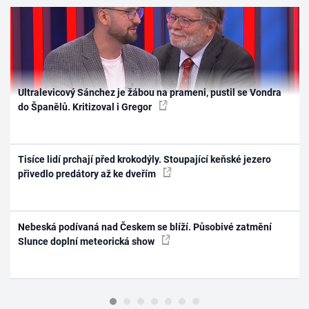
Ultralevicový Sánchez je žábou na prameni, pustil se Vondra
do Španělů. Kritizoval i Gregor
Tisíce lidí prchají před krokodýly. Stoupající keňské jezero
přivedlo predátory až ke dveřím
Nebeská podívaná nad Českem se blíží. Působivé zatmění
Slunce doplní meteorická show