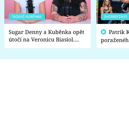
TADEÁŠ KUBĚNKA
SHOWBYZNYS
Sugar Denny a Kuběnka opět
Patrik Kincl se zastal
útočí na Veronicu Biasiol.
poraženéh
Proč je podle nich falešná a
fanoušci n
lže o své nevěře?