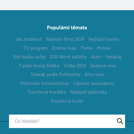
Populární témata
Jak zhubnout
Nejlepší filmy 2024
Nejlepší horory
TV program
Změna času
Partie
Počasí
Kdy budou volby
ZOO Nové začátky
Auto – katalog
7 pádů Honzy Dědka
Volby 2025
Svařené víno
Tatarák podle Pohlreicha
Aloe vera
Pěstování lichořeřišnice
Výpočet ascendentu
Tvarohové knedlíky
Nejlepší palačinky
Švestkový koláč