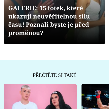
Sex a vztahy
GALERIE: 15 fotek, které
Videa
ukazují neuvěřitelnou sílu
času! Poznali byste je před
Sledujte prima+
proměnou?
Přihlášení
Sledujte nás
PŘEČTĚTE SI TAKÉ