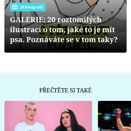
Sex a vztahy
20 fotografií
Videa
GALERIE: 20 roztomilých
ilustrací o tom, jaké to je mít
Sledujte prima+
psa. Poznáváte se v tom taky?
Přihlášení
Sledujte nás
PŘEČTĚTE SI TAKÉ