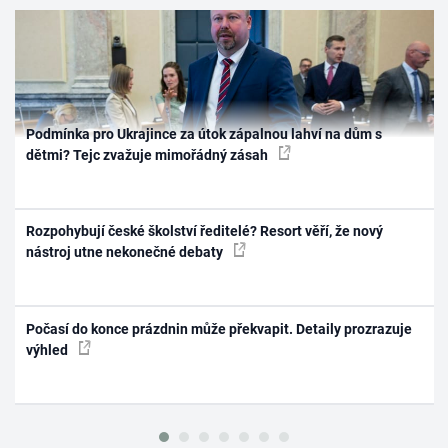
Podmínka pro Ukrajince za útok zápalnou lahví na dům s
dětmi? Tejc zvažuje mimořádný zásah
Rozpohybují české školství ředitelé? Resort věří, že nový
nástroj utne nekonečné debaty
Počasí do konce prázdnin může překvapit. Detaily prozrazuje
výhled