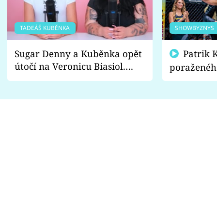
TADEÁŠ KUBĚNKA
SHOWBYZNYS
Sugar Denny a Kuběnka opět
Patrik Kincl se zastal
útočí na Veronicu Biasiol.
poraženéh
Proč je podle nich falešná a
fanoušci n
lže o své nevěře?