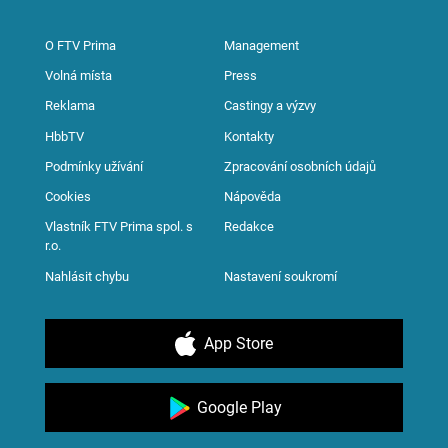
O FTV Prima
Management
Volná místa
Press
Reklama
Castingy a výzvy
HbbTV
Kontakty
Podmínky užívání
Zpracování osobních údajů
Cookies
Nápověda
Vlastník FTV Prima spol. s
Redakce
r.o.
Nahlásit chybu
Nastavení soukromí
App Store
Google Play