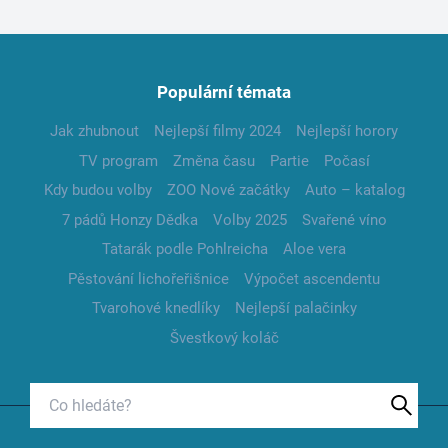
Populární témata
Jak zhubnout
Nejlepší filmy 2024
Nejlepší horory
TV program
Změna času
Partie
Počasí
Kdy budou volby
ZOO Nové začátky
Auto – katalog
7 pádů Honzy Dědka
Volby 2025
Svařené víno
Tatarák podle Pohlreicha
Aloe vera
Pěstování lichořeřišnice
Výpočet ascendentu
Tvarohové knedlíky
Nejlepší palačinky
Švestkový koláč