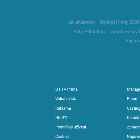
Jak zhubnout
Nejlepší filmy 2024
Auto – katalog
7 pádů Honzy 
Výpoče
O FTV Prima
Manag
Volná místa
Press
Reklama
Casting
HbbTV
Kontak
Podmínky užívání
Zpraco
Cookies
Nápov