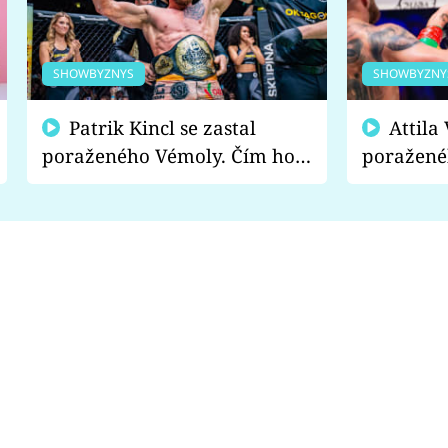
SHOWBYZNYS
SHOWBYZNY
Patrik Kincl se zastal
Attila Végh podpořil
poraženého Vémoly. Čím ho
poražené
fanoušci naštvali?
chce radě
s vítězem