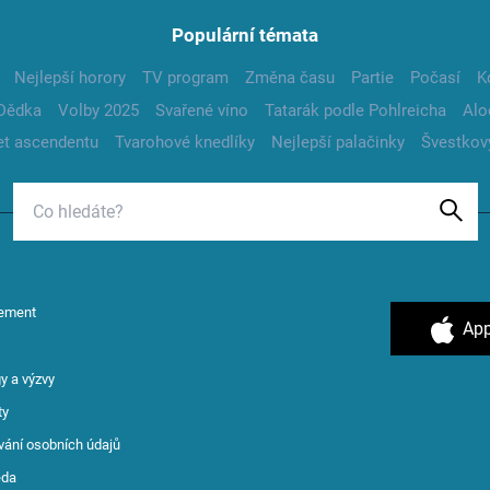
Populární témata
Nejlepší horory
TV program
Změna času
Partie
Počasí
K
Dědka
Volby 2025
Svařené víno
Tatarák podle Pohlreicha
Alo
t ascendentu
Tvarohové knedlíky
Nejlepší palačinky
Švestkov
ement
App
y a výzvy
ty
vání osobních údajů
ěda