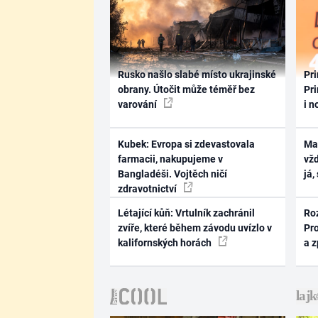
Rusko našlo slabé místo ukrajinské
Pri
obrany. Útočit může téměř bez
Pri
varování
i n
Kubek: Evropa si zdevastovala
Ma
farmacii, nakupujeme v
vž
Bangladéši. Vojtěch ničí
já,
zdravotnictví
Létající kůň: Vrtulník zachránil
Ro
zvíře, které během závodu uvízlo v
Pr
kalifornských horách
a 