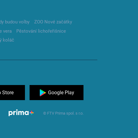
dy budou volby
ZOO Nové začátky
e vera
Pěstování lichořeřišnice
ý koláč
 Store
Google Play
© FTV Prima spol. s r.o.