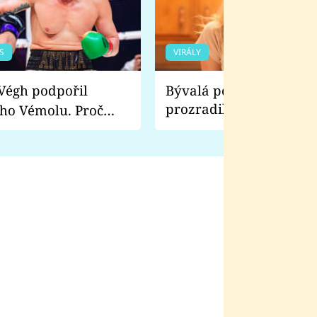
S
VIRÁLY
Bývalá pornoherečka
prozradila, co ji šokova
ho Vémolu. Proč
natáčení Euforie. Vážně
ji zápasit s ním než
bylo drsnější než hanba
 Kinclem?
filmy?