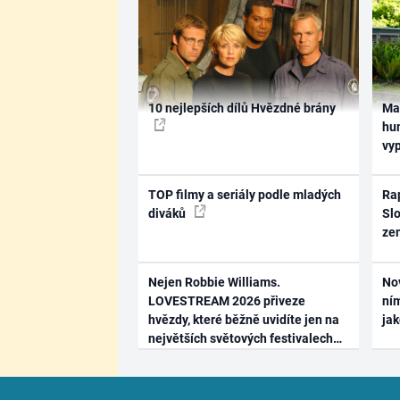
10 nejlepších dílů Hvězdné brány
Ma
hum
vy
TOP filmy a seriály podle mladých
Rap
diváků
Slo
ze
Nejen Robbie Williams.
No
LOVESTREAM 2026 přiveze
ním
hvězdy, které běžně uvidíte jen na
ja
největších světových festivalech