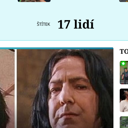
17 lidí
ŠTÍTEK
TO