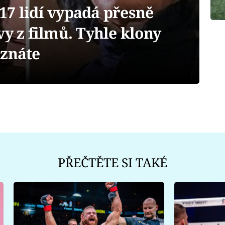
17 lidí vypadá přesně
vy z filmů. Tyhle klony
oznáte
PŘEČTĚTE SI TAKÉ