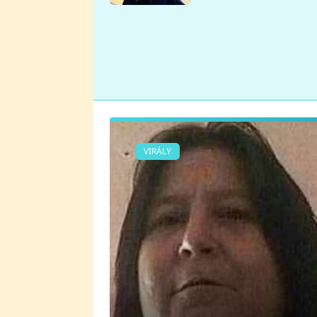
se v Plzni stalo
VIRÁLY