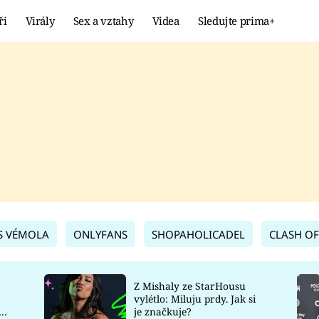
ři
Virály
Sex a vztahy
Videa
Sledujte prima+
Showbyznys
Extrém
VIRÁLY
KURIOZITY
VIDEA
KVÍZY
S VÉMOLA
ONLYFANS
SHOPAHOLICADEL
CLASH OF
Z Mishaly ze StarHousu
vylétlo: Miluju prdy. Jak si
co
je značkuje?