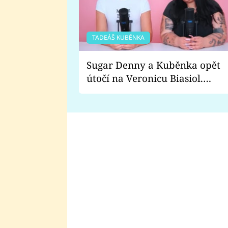
TADEÁŠ KUBĚNKA
Sugar Denny a Kuběnka opět
útočí na Veronicu Biasiol.
Proč je podle nich falešná a
lže o své nevěře?