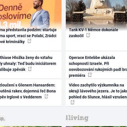
ma představila podzim: startuje
Tank KV-1 Němce dokonale
ma sport, vrací se Polabí, Zrádci
zaskočil
ové kriminálky
thiase Hložka ženy do vztahu
Operace Entebbe ukázala
dy uhnaly: Teď budu iniciátorem
schopnosti Izraele. Při
 slibuje zpěvák
osvobozování rukojmích padl br
premiéra
zloučení s Glenem Hansardem:
Video zachytilo výzkumníka na
outěná rakev, dojemná řeč Bona
okraji lávového jezera. Je to jak
zpěv Irglové s Vedderem
pohled do Slunce, hlásil vzruše