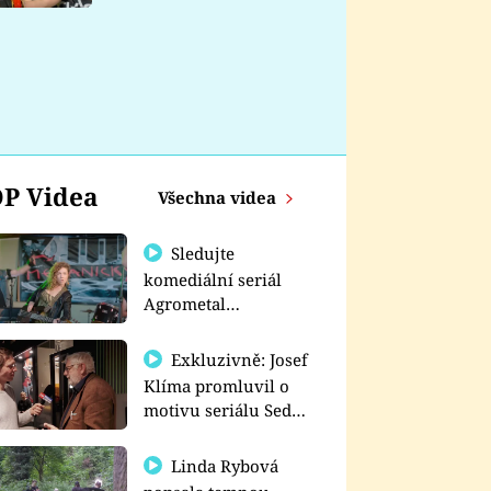
nemá
P Videa
Všechna videa
Sledujte
komediální seriál
Agrometal
exkluzivně na
prima+
Exkluzivně: Josef
Klíma promluvil o
motivu seriálu Sedm
schodů k moci
Linda Rybová