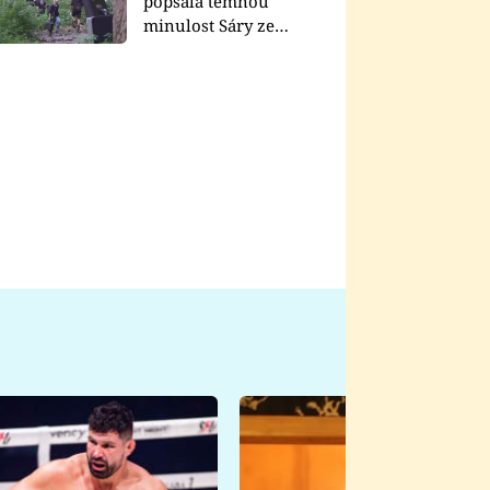
popsala temnou
minulost Sáry ze
seriálu Zákony vlka