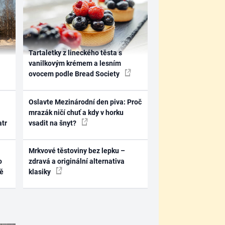
Tartaletky z lineckého těsta s
vanilkovým krémem a lesním
ovocem podle Bread Society
Oslavte Mezinárodní den piva: Proč
mrazák ničí chuť a kdy v horku
atr
vsadit na šnyt?
Mrkvové těstoviny bez lepku –
o
zdravá a originální alternativa
ně
klasiky