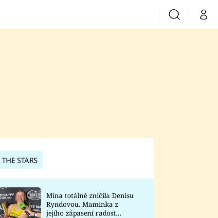
Vyhledávání
Můj 
Prima+
CNN Prima News
Prima Fresh
Prima Living
Prima Zoom
 THE STARS
Prima Lajk
Mína totálně zničila Denisu
Ryndovou. Maminka z
Sledujte nás
jejího zápasení radost