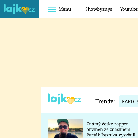
Menu
Showbyznys
Youtube
Youtuberky
Youtubeři
SHOPAHOLICADEL
FATTYPILLOW
ANNA ŠULC
FREESCOOT
SUGAR DENNY
ADAM KAJUMI
LADUŠKA
TADEÁŠ KUBĚNKA
DOMINIKA
DATEL
Trendy:
KARLO
MYSLIVCOVÁ
Známý český rapper
obviněn ze znásilnění:
Parťák Řezníka vysvětlil, 