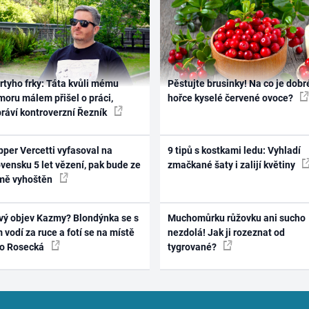
rtyho frky: Táta kvůli mému
Pěstujte brusinky! Na co je dobr
oru málem přišel o práci,
hořce kyselé červené ovoce?
práví kontroverzní Řezník
per Vercetti vyfasoval na
9 tipů s kostkami ledu: Vyhladí
vensku 5 let vězení, pak bude ze
zmačkané šaty i zalijí květiny
mě vyhoštěn
vý objev Kazmy? Blondýnka se s
Muchomůrku růžovku ani sucho
 vodí za ruce a fotí se na místě
nezdolá! Jak ji rozeznat od
ko Rosecká
tygrované?