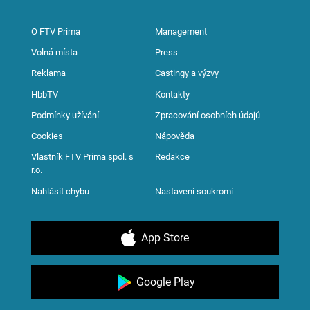
O FTV Prima
Management
Volná místa
Press
Reklama
Castingy a výzvy
HbbTV
Kontakty
Podmínky užívání
Zpracování osobních údajů
Cookies
Nápověda
Vlastník FTV Prima spol. s
Redakce
r.o.
Nahlásit chybu
Nastavení soukromí
App Store
Google Play