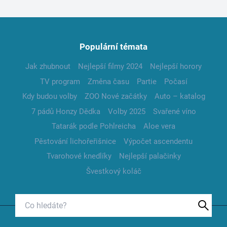
Populární témata
Jak zhubnout
Nejlepší filmy 2024
Nejlepší horory
TV program
Změna času
Partie
Počasí
Kdy budou volby
ZOO Nové začátky
Auto – katalog
7 pádů Honzy Dědka
Volby 2025
Svařené víno
Tatarák podle Pohlreicha
Aloe vera
Pěstování lichořeřišnice
Výpočet ascendentu
Tvarohové knedlíky
Nejlepší palačinky
Švestkový koláč