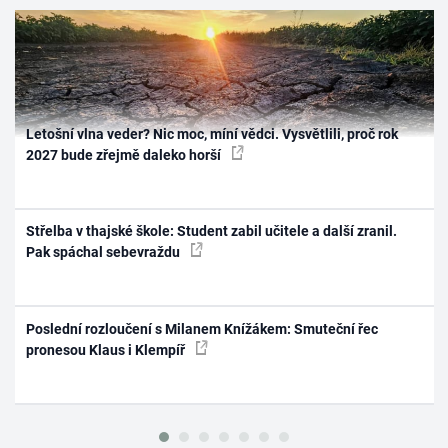
Letošní vlna veder? Nic moc, míní vědci. Vysvětlili, proč rok
2027 bude zřejmě daleko horší
Střelba v thajské škole: Student zabil učitele a další zranil.
Pak spáchal sebevraždu
Poslední rozloučení s Milanem Knížákem: Smuteční řec
pronesou Klaus i Klempíř