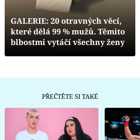
Sex a vztahy
Videa
GALERIE: 20 otravných věcí,
které dělá 99 % mužů. Těmito
Sledujte prima+
blbostmi vytáčí všechny ženy
Přihlášení
Sledujte nás
PŘEČTĚTE SI TAKÉ