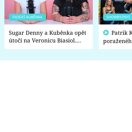
TADEÁŠ KUBĚNKA
SHOWBYZNYS
Sugar Denny a Kuběnka opět
Patrik Kincl se zastal
útočí na Veronicu Biasiol.
poraženéh
Proč je podle nich falešná a
fanoušci n
lže o své nevěře?