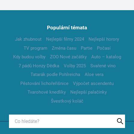
Populární témata
Jak zhubnout
Nejlepší filmy 2024
Nejlepší horory
TV program
Změna času
Partie
Počasí
Kdy budou volby
ZOO Nové začátky
Auto – katalog
7 pádů Honzy Dědka
Volby 2025
Svařené víno
Tatarák podle Pohlreicha
Aloe vera
Pěstování lichořeřišnice
Výpočet ascendentu
Tvarohové knedlíky
Nejlepší palačinky
Švestkový koláč