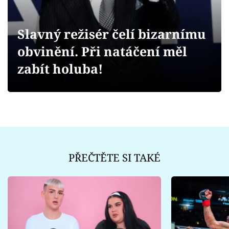
Sex a vztahy
Videa
Slavný režisér čelí bizarnímu
obvinění. Při natáčení měl
Sledujte prima+
zabít holuba!
Přihlášení
Sledujte nás
PŘEČTĚTE SI TAKÉ