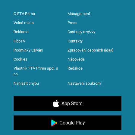
O FTV Prima
Management
Volná místa
Press
Reklama
Castingy a výzvy
HbbTV
Kontakty
Podmínky užívání
Zpracování osobních údajů
Cookies
Nápověda
Vlastník FTV Prima spol. s
Redakce
r.o.
Nahlásit chybu
Nastavení soukromí
App Store
Google Play