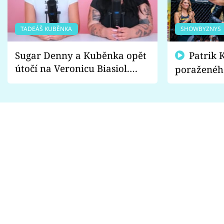
TADEÁŠ KUBĚNKA
SHOWBYZNYS
Sugar Denny a Kuběnka opět
Patrik Kincl se zastal
útočí na Veronicu Biasiol.
poraženéh
Proč je podle nich falešná a
fanoušci n
lže o své nevěře?