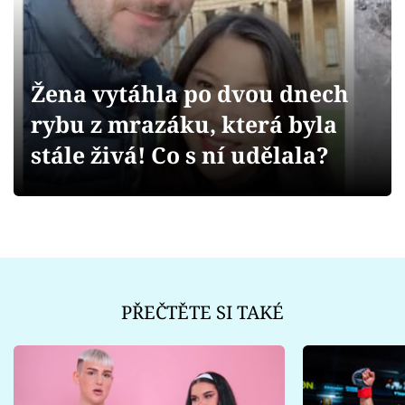
Sex a vztahy
Videa
Žena vytáhla po dvou dnech
Sledujte prima+
rybu z mrazáku, která byla
Přihlášení
stále živá! Co s ní udělala?
Sledujte nás
PŘEČTĚTE SI TAKÉ