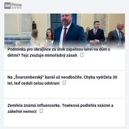
Podmínka pro Ukrajince za útok zápalnou lahví na dům s
dětmi? Tejc zvažuje mimořádný zásah
Na „Švarcenberský“ kanál už neodbočíte. Chyba vydržela 30
let, teď ceduli celou odstraní
Zemřela známá influencerka. Towleová podlehla vzácné a
zákeřné nemoci