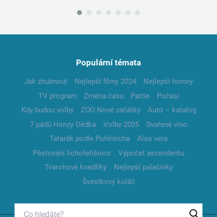
Populární témata
Jak zhubnout
Nejlepší filmy 2024
Nejlepší horory
TV program
Změna času
Partie
Počasí
Kdy budou volby
ZOO Nové začátky
Auto – katalog
7 pádů Honzy Dědka
Volby 2025
Svařené víno
Tatarák podle Pohlreicha
Aloe vera
Pěstování lichořeřišnice
Výpočet ascendentu
Tvarohové knedlíky
Nejlepší palačinky
Švestkový koláč