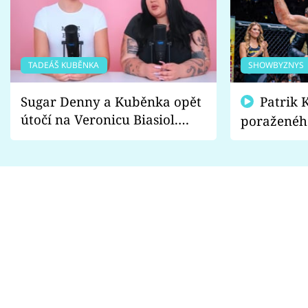
TADEÁŠ KUBĚNKA
SHOWBYZNYS
Sugar Denny a Kuběnka opět
Patrik Kincl se zastal
útočí na Veronicu Biasiol.
poraženéh
Proč je podle nich falešná a
fanoušci n
lže o své nevěře?