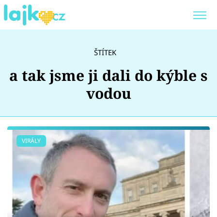
Trendy:
KARLOS VÉMOLA
ONLYFANS
ŠTÍTEK
SHOPAHOLICADEL
CLASH OF THE STARS
a tak jsme ji dali do kýble s
vodou
Témata
VIRÁLY
Showbyznys
Youtubeři
Virály