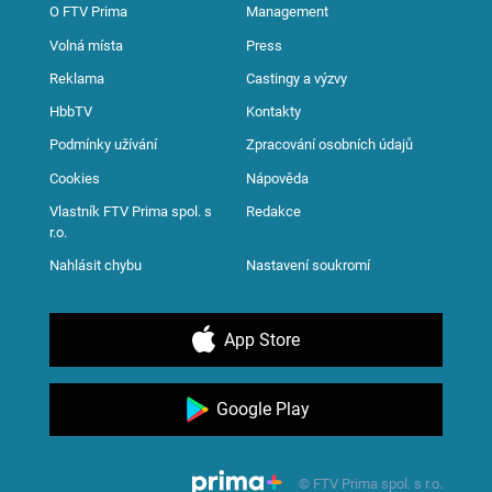
O FTV Prima
Management
Volná místa
Press
Reklama
Castingy a výzvy
HbbTV
Kontakty
Podmínky užívání
Zpracování osobních údajů
Cookies
Nápověda
Vlastník FTV Prima spol. s
Redakce
r.o.
Nahlásit chybu
Nastavení soukromí
App Store
Google Play
© FTV Prima spol. s r.o.