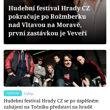
Sex a vztahy
Hudební festival Hrady CZ
Videa
pokračuje po Rožmberku
nad Vltavou na Moravě,
Sledujte prima+
první zastávkou je Veveří
Přihlášení
Sledujte nás
TOPSTAR
Hudební festival Hrady CZ se po úspěšném
zahájení na Točníku představí na hradě