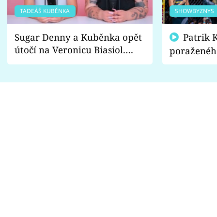
TADEÁŠ KUBĚNKA
SHOWBYZNYS
Sugar Denny a Kuběnka opět
Patrik Kincl se zastal
útočí na Veronicu Biasiol.
poraženéh
Proč je podle nich falešná a
fanoušci n
lže o své nevěře?