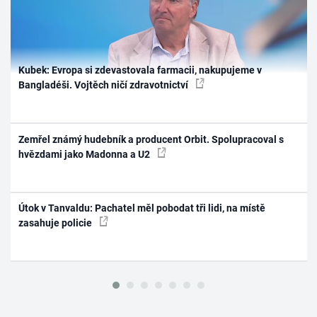
Kubek: Evropa si zdevastovala farmacii, nakupujeme v
Bangladéši. Vojtěch ničí zdravotnictví
Zemřel známý hudebník a producent Orbit. Spolupracoval s
hvězdami jako Madonna a U2
Útok v Tanvaldu: Pachatel měl pobodat tři lidi, na místě
zasahuje policie