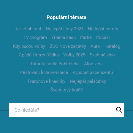
Populární témata
Jak zhubnout
Nejlepší filmy 2024
Nejlepší horory
TV program
Změna času
Partie
Počasí
Kdy budou volby
ZOO Nové začátky
Auto – katalog
7 pádů Honzy Dědka
Volby 2025
Svařené víno
Tatarák podle Pohlreicha
Aloe vera
Pěstování lichořeřišnice
Výpočet ascendentu
Tvarohové knedlíky
Nejlepší palačinky
Švestkový koláč