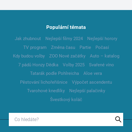
Populární témata
Jak zhubnout
Nejlepší filmy 2024
Nejlepší horory
TV program
Změna času
Partie
Počasí
Kdy budou volby
ZOO Nové začátky
Auto – katalog
7 pádů Honzy Dědka
Volby 2025
Svařené víno
Tatarák podle Pohlreicha
Aloe vera
Pěstování lichořeřišnice
Výpočet ascendentu
Tvarohové knedlíky
Nejlepší palačinky
Švestkový koláč