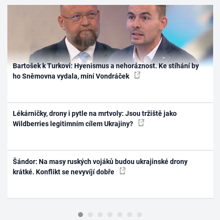
Bartošek k Turkovi: Hyenismus a nehoráznost. Ke stíhání by
ho Sněmovna vydala, míní Vondráček
Lékárničky, drony i pytle na mrtvoly: Jsou tržiště jako
Wildberries legitimním cílem Ukrajiny?
Šándor: Na masy ruských vojáků budou ukrajinské drony
krátké. Konflikt se nevyvíjí dobře