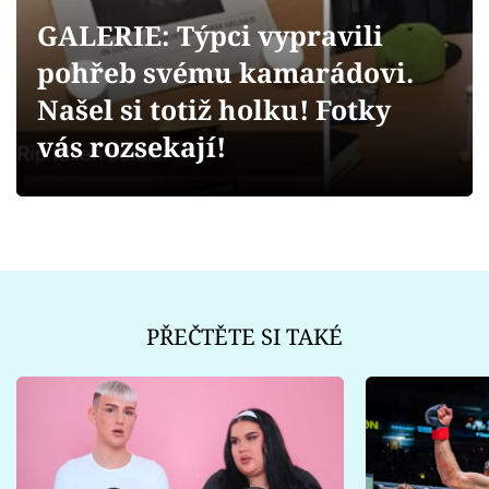
Sex a vztahy
GALERIE: Týpci vypravili
Videa
pohřeb svému kamarádovi.
Našel si totiž holku! Fotky
Sledujte prima+
vás rozsekají!
Přihlášení
Sledujte nás
PŘEČTĚTE SI TAKÉ