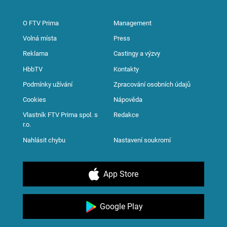
O FTV Prima
Management
Volná místa
Press
Reklama
Castingy a výzvy
HbbTV
Kontakty
Podmínky užívání
Zpracování osobních údajů
Cookies
Nápověda
Vlastník FTV Prima spol. s
Redakce
r.o.
Nahlásit chybu
Nastavení soukromí
App Store
Google Play