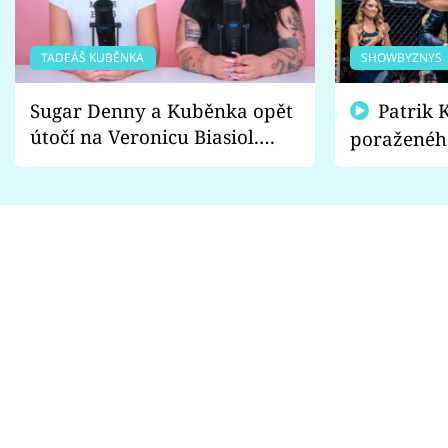
TADEÁŠ KUBĚNKA
SHOWBYZNYS
Sugar Denny a Kuběnka opět
Patrik Kincl se zastal
útočí na Veronicu Biasiol.
poraženéh
Proč je podle nich falešná a
fanoušci n
lže o své nevěře?