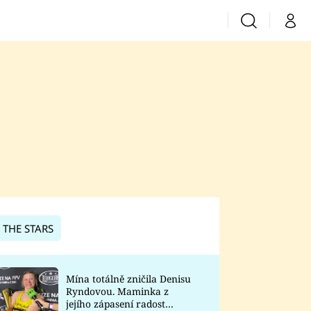
Vyhledávání
Můj 
Prima+
CNN Prima News
Prima Fresh
Prima Living
Prima Zoom
 THE STARS
Prima Lajk
Mína totálně zničila Denisu
Ryndovou. Maminka z
Sledujte nás
jejího zápasení radost