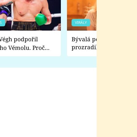
S
VIRÁLY
Bývalá pornoherečka
prozradila, co ji šokova
ho Vémolu. Proč
natáčení Euforie. Vážně
ji zápasit s ním než
bylo drsnější než hanba
 Kinclem?
filmy?