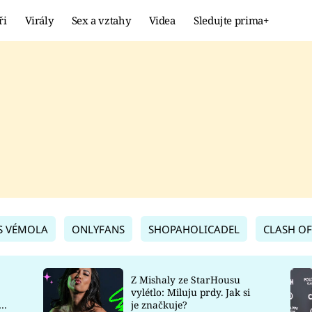
ři
Virály
Sex a vztahy
Videa
Sledujte prima+
Showbyznys
Extrém
VIRÁLY
KURIOZITY
VIDEA
KVÍZY
S VÉMOLA
ONLYFANS
SHOPAHOLICADEL
CLASH OF
Z Mishaly ze StarHousu
vylétlo: Miluju prdy. Jak si
co
je značkuje?