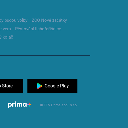
dy budou volby
ZOO Nové začátky
e vera
Pěstování lichořeřišnice
ý koláč
 Store
Google Play
© FTV Prima spol. s r.o.