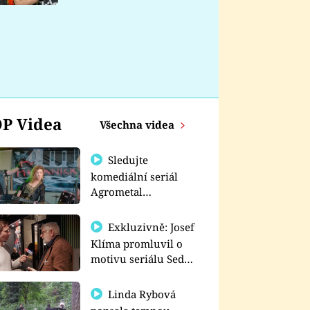
nemá
P Videa
Všechna videa
Sledujte
komediální seriál
Agrometal
exkluzivně na
prima+
Exkluzivně: Josef
Klíma promluvil o
motivu seriálu Sedm
schodů k moci
Linda Rybová