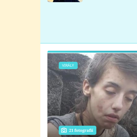
se v Plzni stalo
VIRÁLY
21 fotografií