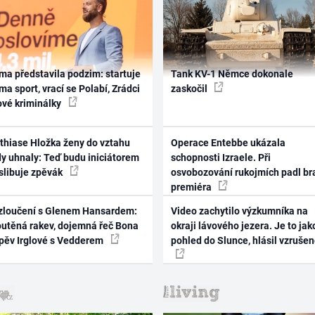
ma představila podzim: startuje
Tank KV-1 Němce dokonale
ma sport, vrací se Polabí, Zrádci
zaskočil
ové kriminálky
thiase Hložka ženy do vztahu
Operace Entebbe ukázala
dy uhnaly: Teď budu iniciátorem
schopnosti Izraele. Při
 slibuje zpěvák
osvobozování rukojmích padl br
premiéra
zloučení s Glenem Hansardem:
Video zachytilo výzkumníka na
outěná rakev, dojemná řeč Bona
okraji lávového jezera. Je to jak
zpěv Irglové s Vedderem
pohled do Slunce, hlásil vzruše