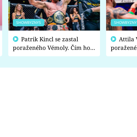
SHOWBYZNYS
SHOWBYZNY
Patrik Kincl se zastal
Attila Végh podpořil
poraženého Vémoly. Čím ho
poražené
fanoušci naštvali?
chce radě
s vítězem