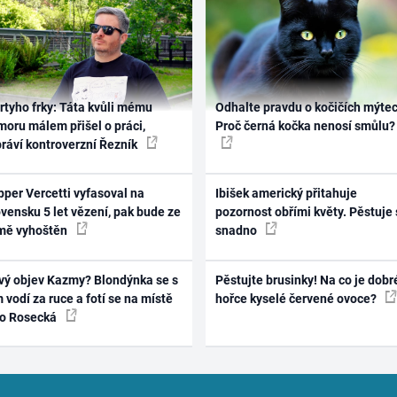
rtyho frky: Táta kvůli mému
Odhalte pravdu o kočičích mýtec
oru málem přišel o práci,
Proč černá kočka nenosí smůlu?
práví kontroverzní Řezník
per Vercetti vyfasoval na
Ibišek americký přitahuje
vensku 5 let vězení, pak bude ze
pozornost obřími květy. Pěstuje 
mě vyhoštěn
snadno
vý objev Kazmy? Blondýnka se s
Pěstujte brusinky! Na co je dobr
 vodí za ruce a fotí se na místě
hořce kyselé červené ovoce?
ko Rosecká