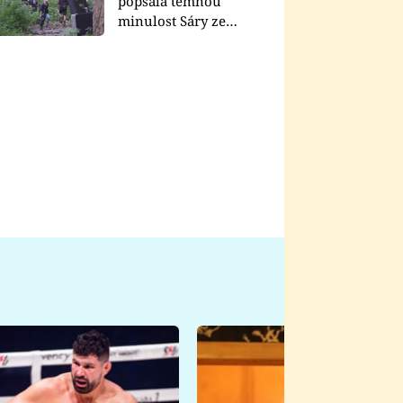
popsala temnou
minulost Sáry ze
seriálu Zákony vlka