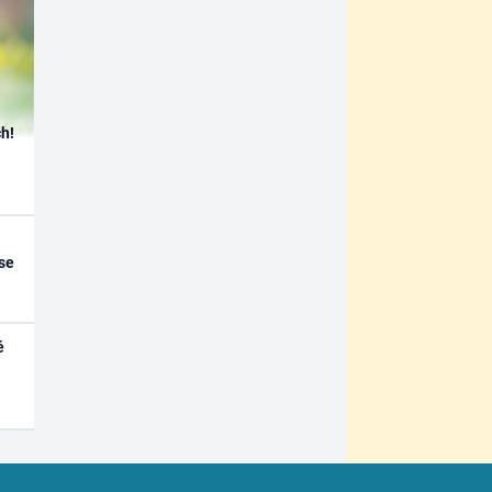
h!
se
é