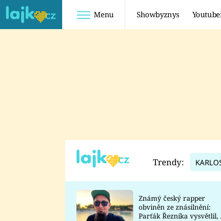
Menu
Showbyznys
Youtube
Youtuberky
Youtubeři
SHOPAHOLICADEL
FATTYPILLOW
ANNA ŠULC
FREESCOOT
SUGAR DENNY
ADAM KAJUMI
LADUŠKA
TADEÁŠ KUBĚNKA
DOMINIKA
DATEL
Trendy:
KARLO
MYSLIVCOVÁ
Známý český rapper
obviněn ze znásilnění:
Parťák Řezníka vysvětlil, 