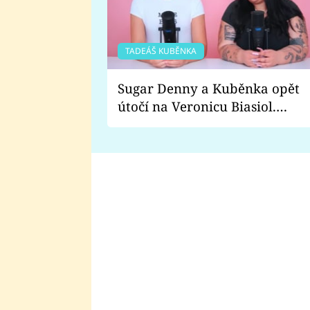
TADEÁŠ KUBĚNKA
Sugar Denny a Kuběnka opět
útočí na Veronicu Biasiol.
Proč je podle nich falešná a
lže o své nevěře?