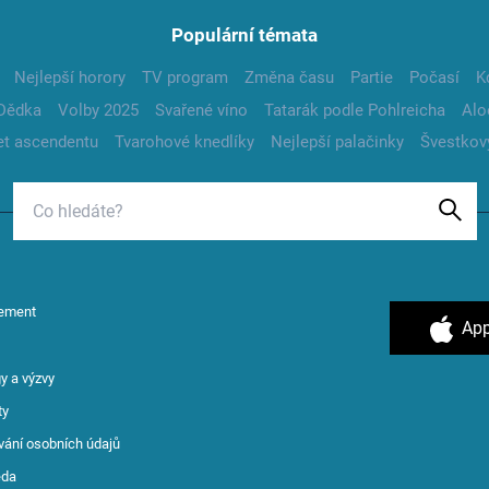
Populární témata
Nejlepší horory
TV program
Změna času
Partie
Počasí
K
Dědka
Volby 2025
Svařené víno
Tatarák podle Pohlreicha
Alo
t ascendentu
Tvarohové knedlíky
Nejlepší palačinky
Švestkov
ement
App
y a výzvy
ty
vání osobních údajů
ěda