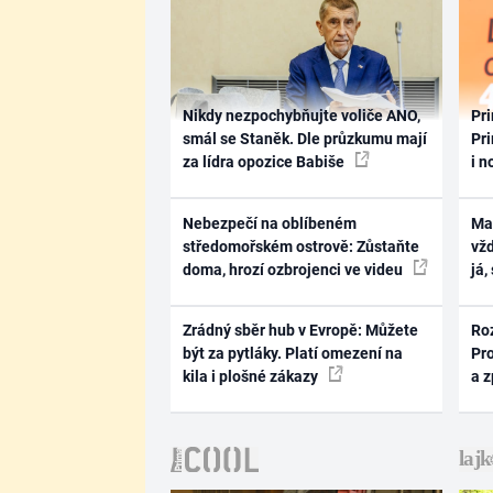
Nikdy nezpochybňujte voliče ANO,
Pri
smál se Staněk. Dle průzkumu mají
Pri
za lídra opozice Babiše
i n
Nebezpečí na oblíbeném
Ma
středomořském ostrově: Zůstaňte
vž
doma, hrozí ozbrojenci ve videu
já,
Zrádný sběr hub v Evropě: Můžete
Ro
být za pytláky. Platí omezení na
Pr
kila i plošné zákazy
a 