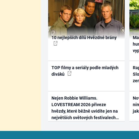
10 nejlepších dílů Hvězdné brány
Ma
hum
vy
TOP filmy a seriály podle mladých
Rap
diváků
Slo
ze
Nejen Robbie Williams.
No
LOVESTREAM 2026 přiveze
ním
hvězdy, které běžně uvidíte jen na
ja
největších světových festivalech