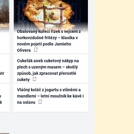
Obalovaný kuřecí řízek s vejcem z
horkovzdušné fritézy – klasika v
novém pojetí podle Jamieho
Olivera
Cukeťák aneb cuketový nákyp na
plech s uzeným masem – skvělý
atr
způsob, jak zpracovat přerostlé
cukety
Vláčný koláč z jogurtu s višněmi a
o
mandlemi – letní moučník ke kávě i
ně
na oslavu