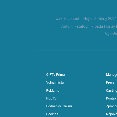
Jak zhubnout
Nejlepší filmy 2024
Auto – katalog
7 pádů Honzy 
Výpoče
O FTV Prima
Manag
Volná místa
Press
Reklama
Casting
HbbTV
Kontak
Podmínky užívání
Zpraco
Cookies
Nápov