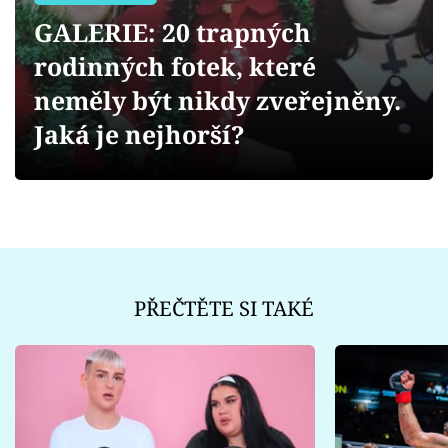
Sex a vztahy
GALERIE: 20 trapných
Videa
rodinných fotek, které
neměly být nikdy zveřejněny.
Sledujte prima+
Jaká je nejhorší?
Přihlášení
Sledujte nás
PŘEČTĚTE SI TAKÉ