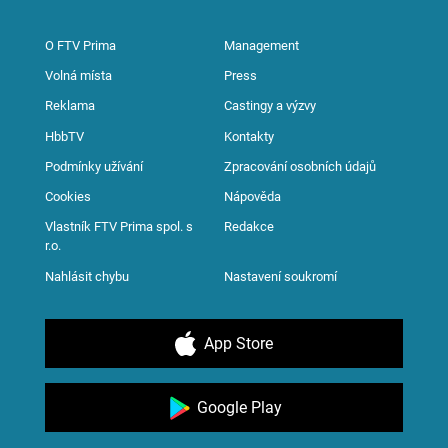
O FTV Prima
Management
Volná místa
Press
Reklama
Castingy a výzvy
HbbTV
Kontakty
Podmínky užívání
Zpracování osobních údajů
Cookies
Nápověda
Vlastník FTV Prima spol. s
Redakce
r.o.
Nahlásit chybu
Nastavení soukromí
App Store
Google Play