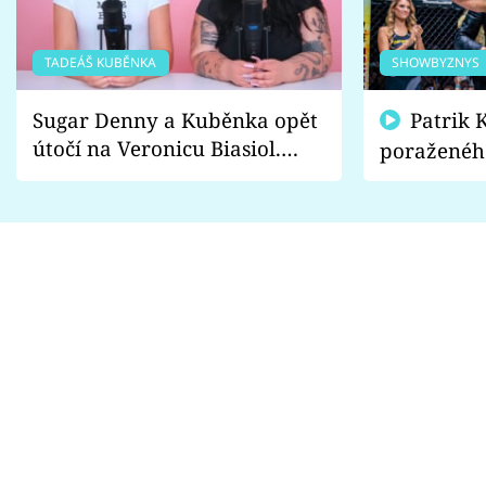
TADEÁŠ KUBĚNKA
SHOWBYZNYS
Sugar Denny a Kuběnka opět
Patrik Kincl se zastal
útočí na Veronicu Biasiol.
poraženéh
Proč je podle nich falešná a
fanoušci n
lže o své nevěře?