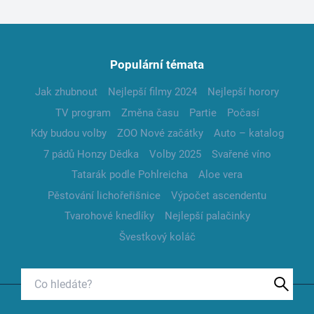
Populární témata
Jak zhubnout
Nejlepší filmy 2024
Nejlepší horory
TV program
Změna času
Partie
Počasí
Kdy budou volby
ZOO Nové začátky
Auto – katalog
7 pádů Honzy Dědka
Volby 2025
Svařené víno
Tatarák podle Pohlreicha
Aloe vera
Pěstování lichořeřišnice
Výpočet ascendentu
Tvarohové knedlíky
Nejlepší palačinky
Švestkový koláč