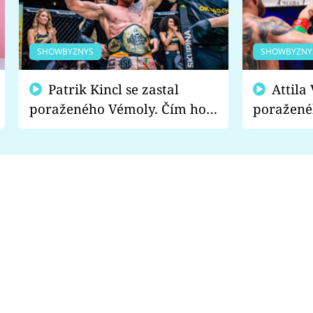
SHOWBYZNYS
SHOWBYZNY
Patrik Kincl se zastal
Attila Végh podpořil
poraženého Vémoly. Čím ho
poražené
fanoušci naštvali?
chce radě
s vítězem