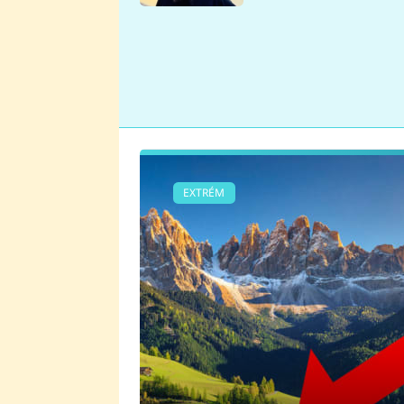
se v Plzni stalo
EXTRÉM