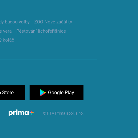
dy budou volby
ZOO Nové začátky
e vera
Pěstování lichořeřišnice
ý koláč
 Store
Google Play
© FTV Prima spol. s r.o.