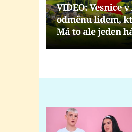
VIDEO: Vesnice v 
odměnu lidem, kte
Má to ale jeden h