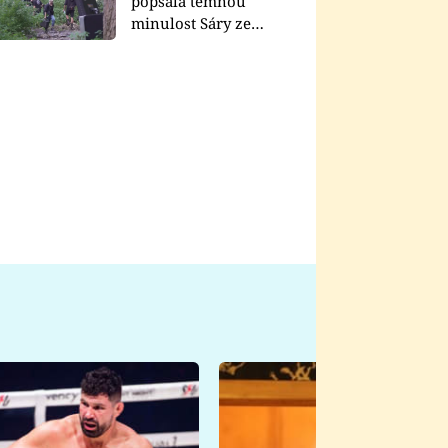
popsala temnou
minulost Sáry ze
seriálu Zákony vlka