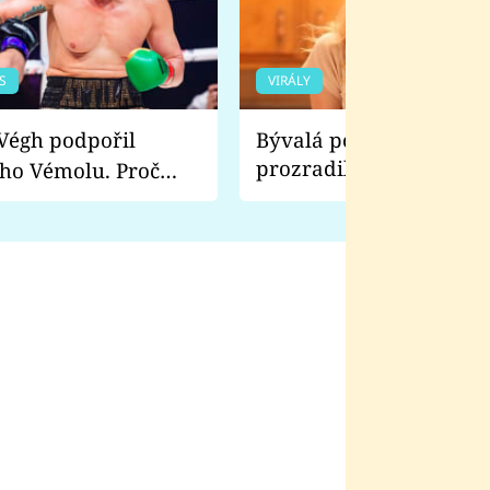
S
VIRÁLY
Bývalá pornoherečka
prozradila, co ji šokova
ho Vémolu. Proč
natáčení Euforie. Vážně
ji zápasit s ním než
bylo drsnější než hanba
 Kinclem?
filmy?