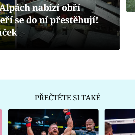
Alpách nabízí obří
ří se do ní přestěhují!
áček
PŘEČTĚTE SI TAKÉ