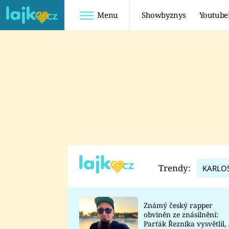
Menu
Showbyznys
Youtube
Youtuberky
Youtubeři
SHOPAHOLICADEL
FATTYPILLOW
ANNA ŠULC
FREESCOOT
SUGAR DENNY
ADAM KAJUMI
LADUŠKA
TADEÁŠ KUBĚNKA
DOMINIKA
DATEL
Trendy:
KARLO
MYSLIVCOVÁ
Známý český rapper
obviněn ze znásilnění:
Parťák Řezníka vysvětlil, 