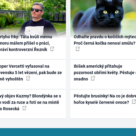
rtyho frky: Táta kvůli mému
Odhalte pravdu o kočičích mýtec
oru málem přišel o práci,
Proč černá kočka nenosí smůlu?
práví kontroverzní Řezník
per Vercetti vyfasoval na
Ibišek americký přitahuje
vensku 5 let vězení, pak bude ze
pozornost obřími květy. Pěstuje 
mě vyhoštěn
snadno
vý objev Kazmy? Blondýnka se s
Pěstujte brusinky! Na co je dobr
 vodí za ruce a fotí se na místě
hořce kyselé červené ovoce?
ko Rosecká