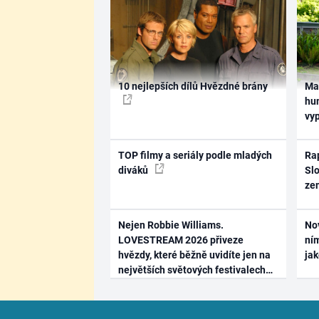
10 nejlepších dílů Hvězdné brány
Ma
hum
vy
TOP filmy a seriály podle mladých
Rap
diváků
Slo
ze
Nejen Robbie Williams.
No
LOVESTREAM 2026 přiveze
ním
hvězdy, které běžně uvidíte jen na
ja
největších světových festivalech