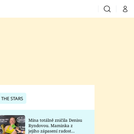
Vyhledávání
Můj 
Prima+
CNN Prima News
Prima Fresh
Prima Living
Prima Zoom
 THE STARS
Prima Lajk
Mína totálně zničila Denisu
Ryndovou. Maminka z
Sledujte nás
jejího zápasení radost