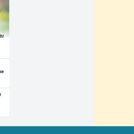
h!
se
é