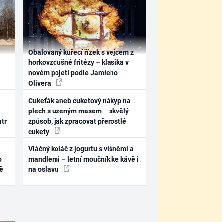
Obalovaný kuřecí řízek s vejcem z
horkovzdušné fritézy – klasika v
novém pojetí podle Jamieho
Olivera
Cukeťák aneb cuketový nákyp na
plech s uzeným masem – skvělý
atr
způsob, jak zpracovat přerostlé
cukety
Vláčný koláč z jogurtu s višněmi a
o
mandlemi – letní moučník ke kávě i
ně
na oslavu