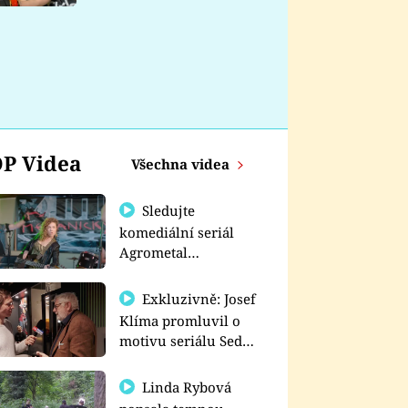
nemá
P Videa
Všechna videa
Sledujte
komediální seriál
Agrometal
exkluzivně na
prima+
Exkluzivně: Josef
Klíma promluvil o
motivu seriálu Sedm
schodů k moci
Linda Rybová