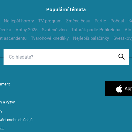
Populární témata
Nejlepší horory
TV program
Změna času
Partie
Počasí
K
Dědka
Volby 2025
Svařené víno
Tatarák podle Pohlreicha
Alo
t ascendentu
Tvarohové knedlíky
Nejlepší palačinky
Švestkov
ement
App
y a výzvy
ty
vání osobních údajů
ěda