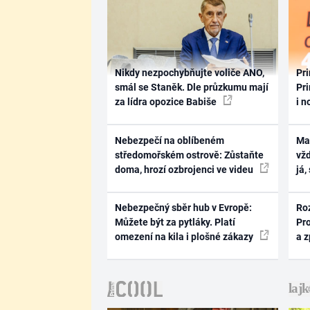
Nikdy nezpochybňujte voliče ANO,
Pri
smál se Staněk. Dle průzkumu mají
Pri
za lídra opozice Babiše
i n
Nebezpečí na oblíbeném
Ma
středomořském ostrově: Zůstaňte
vž
doma, hrozí ozbrojenci ve videu
já,
Nebezpečný sběr hub v Evropě:
Ro
Můžete být za pytláky. Platí
Pr
omezení na kila i plošné zákazy
a 