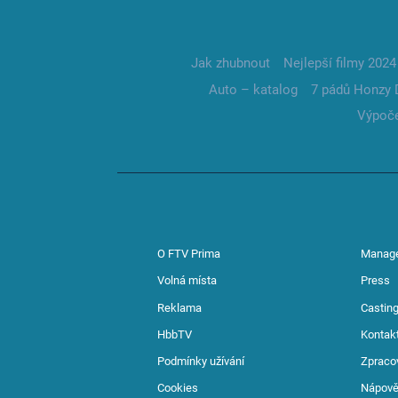
Jak zhubnout
Nejlepší filmy 2024
Auto – katalog
7 pádů Honzy 
Výpoče
O FTV Prima
Manag
Volná místa
Press
Reklama
Casting
HbbTV
Kontak
Podmínky užívání
Zpraco
Cookies
Nápov