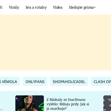
ři
Virály
Sex a vztahy
Videa
Sledujte prima+
Showbyznys
Extrém
VIRÁLY
KURIOZITY
VIDEA
KVÍZY
S VÉMOLA
ONLYFANS
SHOPAHOLICADEL
CLASH OF
Z Mishaly ze StarHousu
vylétlo: Miluju prdy. Jak si
co
je značkuje?