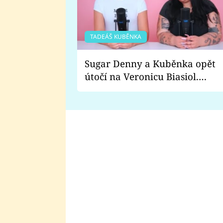
TADEÁŠ KUBĚNKA
Sugar Denny a Kuběnka opět
útočí na Veronicu Biasiol.
Proč je podle nich falešná a
lže o své nevěře?