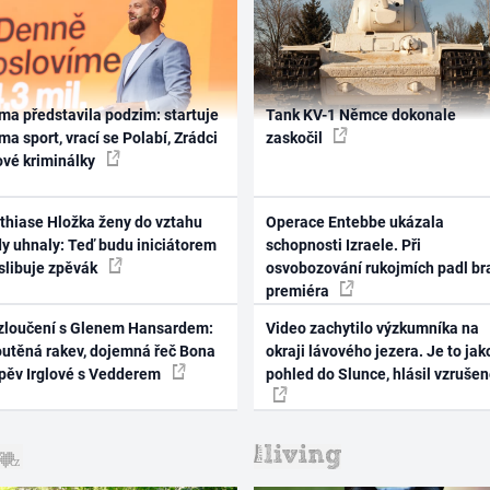
ma představila podzim: startuje
Tank KV-1 Němce dokonale
ma sport, vrací se Polabí, Zrádci
zaskočil
ové kriminálky
thiase Hložka ženy do vztahu
Operace Entebbe ukázala
dy uhnaly: Teď budu iniciátorem
schopnosti Izraele. Při
 slibuje zpěvák
osvobozování rukojmích padl br
premiéra
zloučení s Glenem Hansardem:
Video zachytilo výzkumníka na
outěná rakev, dojemná řeč Bona
okraji lávového jezera. Je to jak
zpěv Irglové s Vedderem
pohled do Slunce, hlásil vzruše