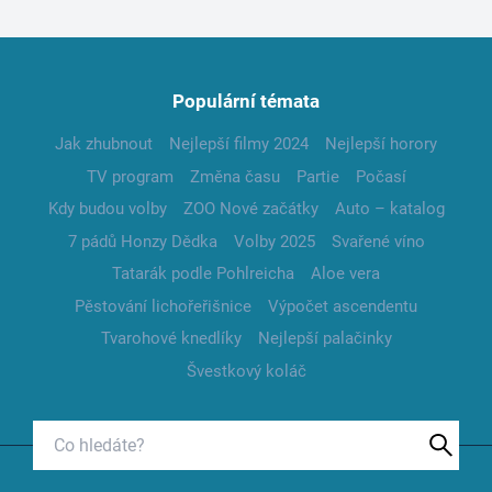
Populární témata
Jak zhubnout
Nejlepší filmy 2024
Nejlepší horory
TV program
Změna času
Partie
Počasí
Kdy budou volby
ZOO Nové začátky
Auto – katalog
7 pádů Honzy Dědka
Volby 2025
Svařené víno
Tatarák podle Pohlreicha
Aloe vera
Pěstování lichořeřišnice
Výpočet ascendentu
Tvarohové knedlíky
Nejlepší palačinky
Švestkový koláč