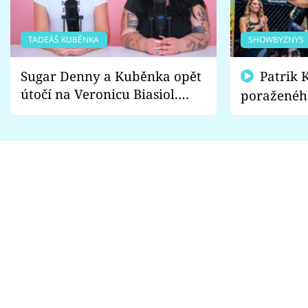
TADEÁŠ KUBĚNKA
SHOWBYZNYS
Sugar Denny a Kuběnka opět
Patrik Kincl se zastal
útočí na Veronicu Biasiol.
poraženéh
Proč je podle nich falešná a
fanoušci n
lže o své nevěře?