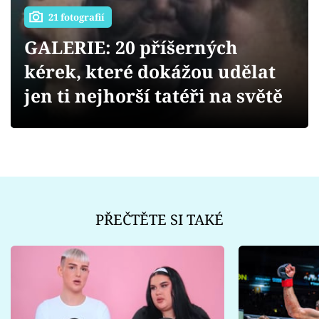
Sex a vztahy
21 fotografií
Videa
GALERIE: 20 příšerných
kérek, které dokážou udělat
Sledujte prima+
jen ti nejhorší tatéři na světě
Přihlášení
Sledujte nás
PŘEČTĚTE SI TAKÉ