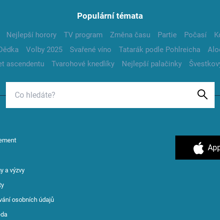
Populární témata
Nejlepší horory
TV program
Změna času
Partie
Počasí
K
Dědka
Volby 2025
Svařené víno
Tatarák podle Pohlreicha
Alo
t ascendentu
Tvarohové knedlíky
Nejlepší palačinky
Švestkov
ement
App
y a výzvy
ty
vání osobních údajů
ěda