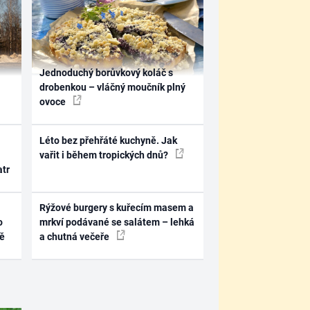
Jednoduchý borůvkový koláč s
drobenkou – vláčný moučník plný
ovoce
Léto bez přehřáté kuchyně. Jak
vařit i během tropických dnů?
atr
Rýžové burgery s kuřecím masem a
o
mrkví podávané se salátem – lehká
ně
a chutná večeře