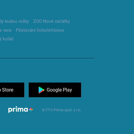
dy budou volby
ZOO Nové začátky
e vera
Pěstování lichořeřišnice
ý koláč
 Store
Google Play
© FTV Prima spol. s r.o.