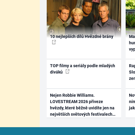
10 nejlepších dílů Hvězdné brány
Ma
hum
vy
TOP filmy a seriály podle mladých
Rap
diváků
Slo
ze
Nejen Robbie Williams.
No
LOVESTREAM 2026 přiveze
ním
hvězdy, které běžně uvidíte jen na
ja
největších světových festivalech