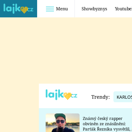
Menu
Showbyznys
Youtube
Youtuberky
Youtubeři
SHOPAHOLICADEL
FATTYPILLOW
ANNA ŠULC
FREESCOOT
SUGAR DENNY
ADAM KAJUMI
LADUŠKA
TADEÁŠ KUBĚNKA
DOMINIKA
DATEL
Trendy:
KARLO
MYSLIVCOVÁ
Známý český rapper
obviněn ze znásilnění:
Parťák Řezníka vysvětlil, 