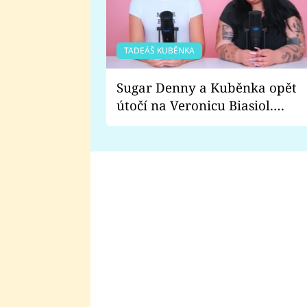
TADEÁŠ KUBĚNKA
Sugar Denny a Kuběnka opět
útočí na Veronicu Biasiol.
Proč je podle nich falešná a
lže o své nevěře?