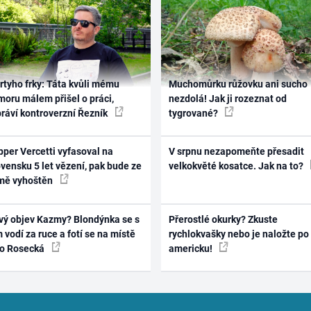
rtyho frky: Táta kvůli mému
Muchomůrku růžovku ani sucho
oru málem přišel o práci,
nezdolá! Jak ji rozeznat od
práví kontroverzní Řezník
tygrované?
per Vercetti vyfasoval na
V srpnu nezapomeňte přesadit
vensku 5 let vězení, pak bude ze
velkokvěté kosatce. Jak na to?
mě vyhoštěn
vý objev Kazmy? Blondýnka se s
Přerostlé okurky? Zkuste
 vodí za ruce a fotí se na místě
rychlokvašky nebo je naložte po
ko Rosecká
americku!