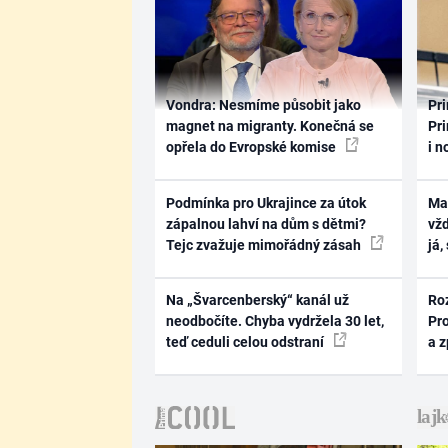
Vondra: Nesmíme působit jako
Pri
magnet na migranty. Konečná se
Pri
opřela do Evropské komise
i n
Podmínka pro Ukrajince za útok
Ma
zápalnou lahví na dům s dětmi?
vž
Tejc zvažuje mimořádný zásah
já,
Na „Švarcenberský“ kanál už
Ro
neodbočíte. Chyba vydržela 30 let,
Pr
teď ceduli celou odstraní
a 