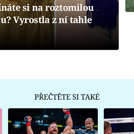
áte si na roztomilou
u? Vyrostla z ní tahle
PŘEČTĚTE SI TAKÉ