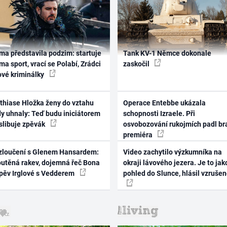
ma představila podzim: startuje
Tank KV-1 Němce dokonale
ma sport, vrací se Polabí, Zrádci
zaskočil
ové kriminálky
thiase Hložka ženy do vztahu
Operace Entebbe ukázala
dy uhnaly: Teď budu iniciátorem
schopnosti Izraele. Při
 slibuje zpěvák
osvobozování rukojmích padl br
premiéra
zloučení s Glenem Hansardem:
Video zachytilo výzkumníka na
outěná rakev, dojemná řeč Bona
okraji lávového jezera. Je to jak
zpěv Irglové s Vedderem
pohled do Slunce, hlásil vzruše