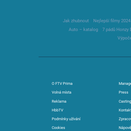
Jak zhubnout
Nejlepší filmy 2024
Auto – katalog
7 pádů Honzy 
Výpoče
O FTV Prima
Manag
Volná místa
Press
Reklama
Casting
HbbTV
Kontak
Podmínky užívání
Zpraco
Cookies
Nápov