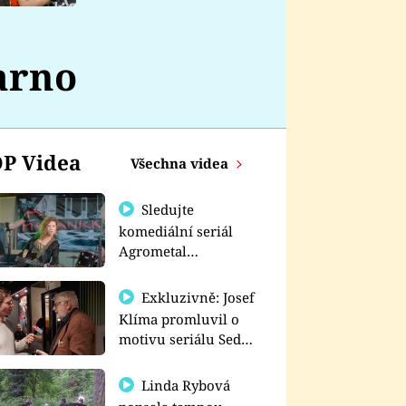
nemá
arno
P Videa
Všechna videa
Sledujte
komediální seriál
Agrometal
exkluzivně na
prima+
Exkluzivně: Josef
Klíma promluvil o
motivu seriálu Sedm
schodů k moci
Linda Rybová