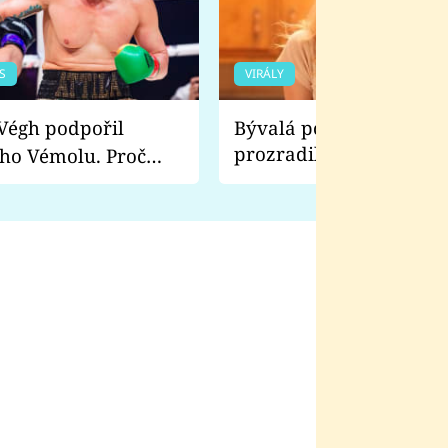
S
VIRÁLY
Bývalá pornoherečka
prozradila, co ji šokova
ho Vémolu. Proč
natáčení Euforie. Vážně
ji zápasit s ním než
bylo drsnější než hanba
 Kinclem?
filmy?