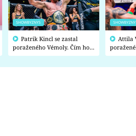
SHOWBYZNYS
SHOWBYZNY
Patrik Kincl se zastal
Attila Végh podpořil
poraženého Vémoly. Čím ho
poražené
fanoušci naštvali?
chce radě
s vítězem