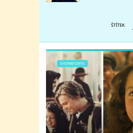
se v Plzni stalo
ŠTÍTEK
SHOWBYZNYS