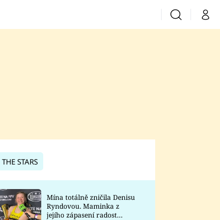
Vyhledávání
Můj 
Prima+
CNN Prima News
Prima Fresh
Prima Living
Prima Zoom
 THE STARS
Prima Lajk
Mína totálně zničila Denisu
Ryndovou. Maminka z
Sledujte nás
jejího zápasení radost