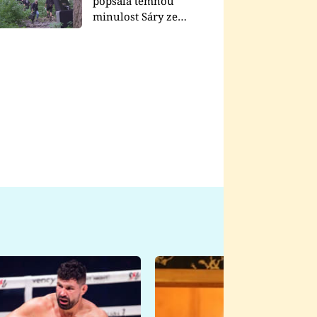
popsala temnou
minulost Sáry ze
seriálu Zákony vlka