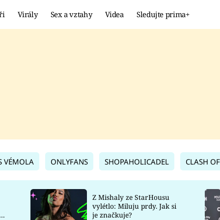
ři
Virály
Sex a vztahy
Videa
Sledujte prima+
Showbyznys
Extrém
VIRÁLY
KURIOZITY
VIDEA
KVÍZY
S VÉMOLA
ONLYFANS
SHOPAHOLICADEL
CLASH OF
Z Mishaly ze StarHousu
vylétlo: Miluju prdy. Jak si
co
je značkuje?