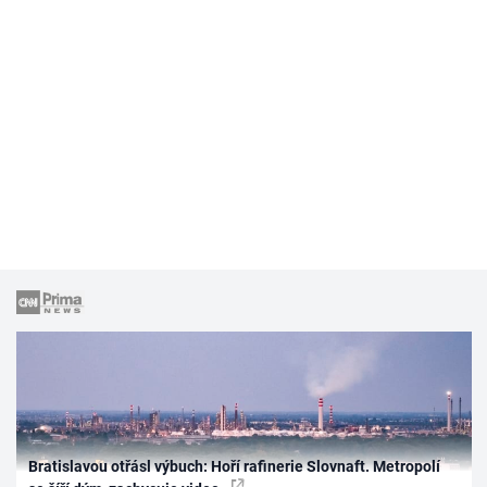
Bratislavou otřásl výbuch: Hoří rafinerie Slovnaft. Metropolí