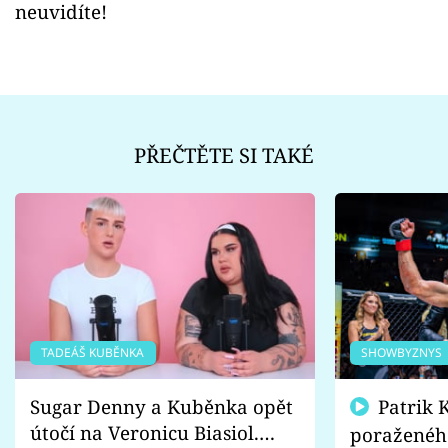
neuvidíte!
PŘEČTĚTE SI TAKÉ
TADEÁŠ KUBĚNKA
SHOWBYZNYS
Sugar Denny a Kuběnka opět
Patrik Kincl se zastal
útočí na Veronicu Biasiol.
poraženéh