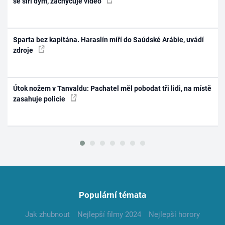
se šíří dým, zachycuje video
Sparta bez kapitána. Haraslín míří do Saúdské Arábie, uvádí
zdroje
Útok nožem v Tanvaldu: Pachatel měl pobodat tři lidi, na místě
zasahuje policie
Populární témata
Jak zhubnout
Nejlepší filmy 2024
Nejlepší horory