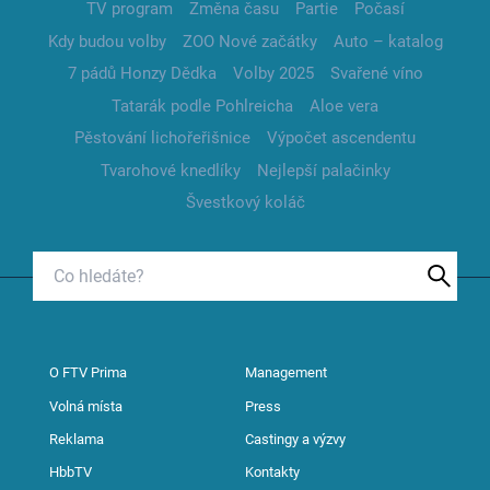
TV program
Změna času
Partie
Počasí
Kdy budou volby
ZOO Nové začátky
Auto – katalog
7 pádů Honzy Dědka
Volby 2025
Svařené víno
Tatarák podle Pohlreicha
Aloe vera
Pěstování lichořeřišnice
Výpočet ascendentu
Tvarohové knedlíky
Nejlepší palačinky
Švestkový koláč
O FTV Prima
Management
Volná místa
Press
Reklama
Castingy a výzvy
HbbTV
Kontakty