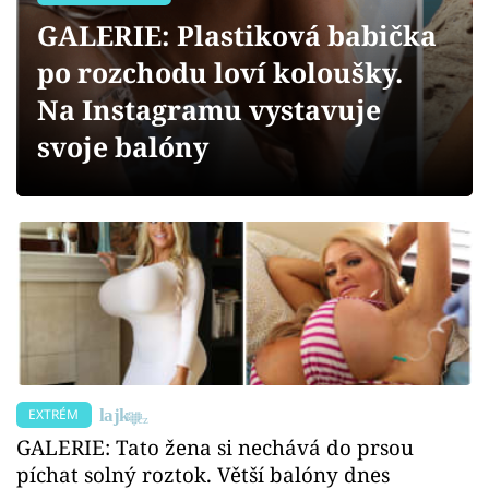
Sex a vztahy
GALERIE: Plastiková babička
Videa
po rozchodu loví koloušky.
Na Instagramu vystavuje
Sledujte prima+
svoje balóny
Přihlášení
Sledujte nás
EXTRÉM
GALERIE: Tato žena si nechává do prsou
píchat solný roztok. Větší balóny dnes