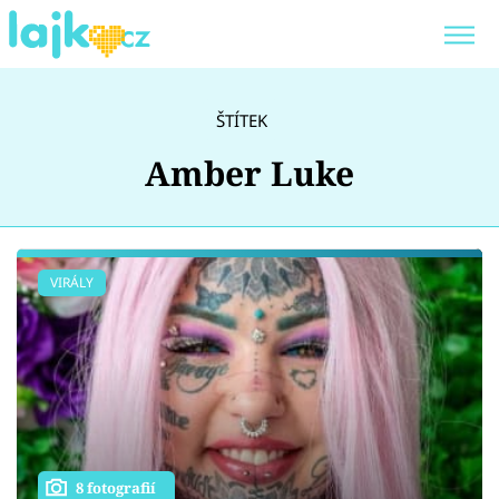
Trendy:
KARLOS VÉMOLA
ONLYFANS
ŠTÍTEK
SHOPAHOLICADEL
CLASH OF THE STARS
Amber Luke
Témata
VIRÁLY
Showbyznys
Youtubeři
Virály
8 fotografií