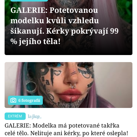
Sex a vztahy
GALERIE: Potetovanou
Videa
modelku kvůli vzhledu
šikanují. Kérky pokrývají 99
Sledujte prima+
% jejího těla!
Přihlášení
Sledujte nás
6 fotografií
EXTRÉM
GALERIE: Modelka má potetované takřka
celé tělo. Nelituje ani kérky, po které oslepla!