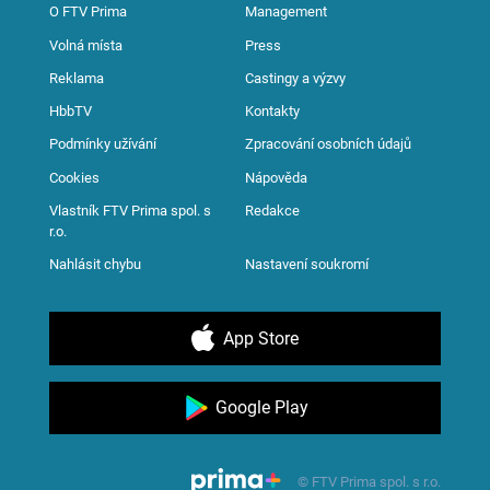
O FTV Prima
Management
Volná místa
Press
Reklama
Castingy a výzvy
HbbTV
Kontakty
Podmínky užívání
Zpracování osobních údajů
Cookies
Nápověda
Vlastník FTV Prima spol. s
Redakce
r.o.
Nahlásit chybu
Nastavení soukromí
App Store
Google Play
© FTV Prima spol. s r.o.