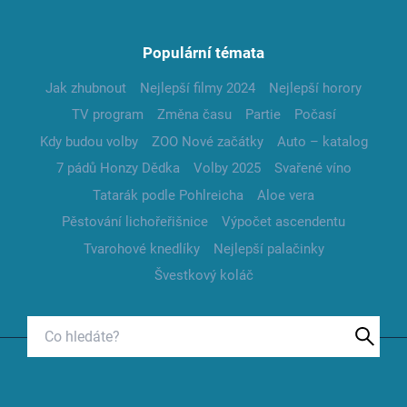
Populární témata
Jak zhubnout
Nejlepší filmy 2024
Nejlepší horory
TV program
Změna času
Partie
Počasí
Kdy budou volby
ZOO Nové začátky
Auto – katalog
7 pádů Honzy Dědka
Volby 2025
Svařené víno
Tatarák podle Pohlreicha
Aloe vera
Pěstování lichořeřišnice
Výpočet ascendentu
Tvarohové knedlíky
Nejlepší palačinky
Švestkový koláč