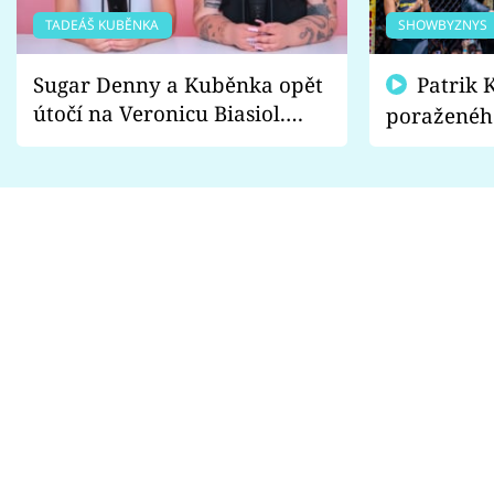
TADEÁŠ KUBĚNKA
SHOWBYZNYS
Sugar Denny a Kuběnka opět
Patrik Kincl se zastal
útočí na Veronicu Biasiol.
poraženéh
Proč je podle nich falešná a
fanoušci n
lže o své nevěře?