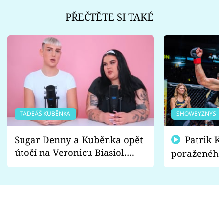
PŘEČTĚTE SI TAKÉ
TADEÁŠ KUBĚNKA
SHOWBYZNYS
Sugar Denny a Kuběnka opět
Patrik Kincl se zastal
útočí na Veronicu Biasiol.
poraženéh
Proč je podle nich falešná a
fanoušci n
lže o své nevěře?