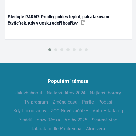
Sledujte RADAR: Prudký pokles teplot, pak atakování
čtyřicítek. Kdy v Česku udeří bouřky?
Populární témata
Jak zhubnout
Nejlepší filmy 2024
Nejlepší horory
TV program
Změna času
Partie
Počasí
Kdy budou volby
ZOO Nové začátky
Auto – katalog
7 pádů Honzy Dědka
Volby 2025
Svařené víno
Tatarák podle Pohlreicha
Aloe vera