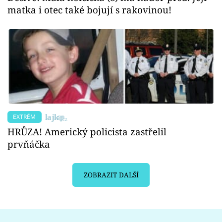
matka i otec také bojují s rakovinou!
EXTRÉM
HRŮZA! Americký policista zastřelil
prvňáčka
ZOBRAZIT DALŠÍ