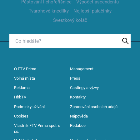
Pěstování lichořeřišnice
Výpočet ascendentu
Tvarohové knedlíky
Nejlepší palačinky
Švestkový koláč
O FTV Prima
Management
Volná místa
Press
Reklama
Castingy a výzvy
HbbTV
Kontakty
Podmínky užívání
Zpracování osobních údajů
Cookies
Nápověda
Vlastník FTV Prima spol. s
Redakce
r.o.