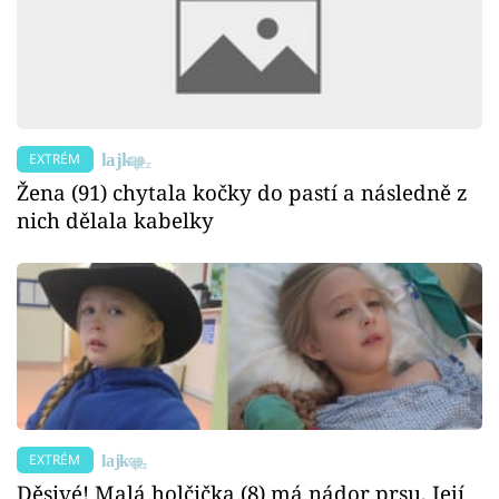
EXTRÉM
Žena (91) chytala kočky do pastí a následně z
nich dělala kabelky
EXTRÉM
Děsivé! Malá holčička (8) má nádor prsu. Její