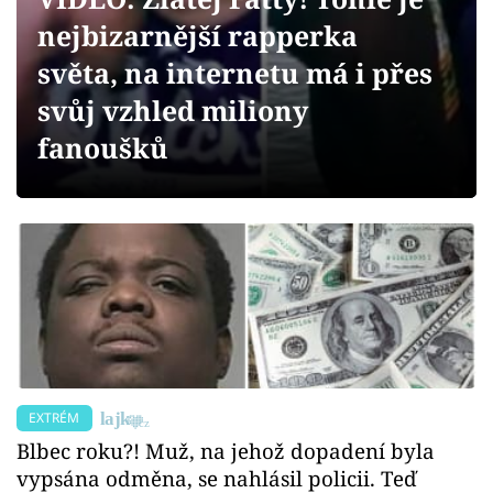
Sex a vztahy
nejbizarnější rapperka
Videa
světa, na internetu má i přes
svůj vzhled miliony
Sledujte prima+
fanoušků
Přihlášení
Sledujte nás
EXTRÉM
Blbec roku?! Muž, na jehož dopadení byla
vypsána odměna, se nahlásil policii. Teď