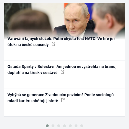
Varování tajných služeb: Putin chystá test NATO. Ve hře je i
útok na české sousedy
Ostuda Sparty v Boleslavi: Ani jednou nevystřelila na bránu,
doplatila na třesk v sestavě
Vyhýbá se generace Z vedoucím pozicím? Podle sociologů
mladí kariéru obětují jistotě