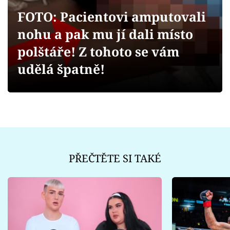
Sex a vztahy
FOTO: Pacientovi amputovali
Videa
nohu a pak mu jí dali místo
polštáře! Z tohoto se vám
Sledujte prima+
udělá špatně!
Přihlášení
Sledujte nás
PŘEČTĚTE SI TAKÉ