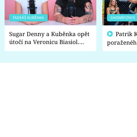
TADEÁŠ KUBĚNKA
SHOWBYZNYS
Sugar Denny a Kuběnka opět
Patrik Kincl se zastal
útočí na Veronicu Biasiol.
poraženéh
Proč je podle nich falešná a
fanoušci n
lže o své nevěře?