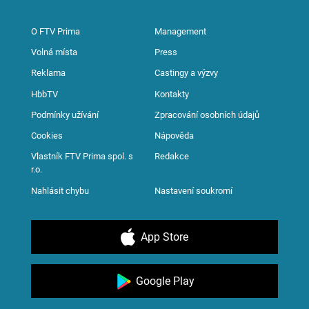
O FTV Prima
Management
Volná místa
Press
Reklama
Castingy a výzvy
HbbTV
Kontakty
Podmínky užívání
Zpracování osobních údajů
Cookies
Nápověda
Vlastník FTV Prima spol. s
Redakce
r.o.
Nahlásit chybu
Nastavení soukromí
App Store
Google Play