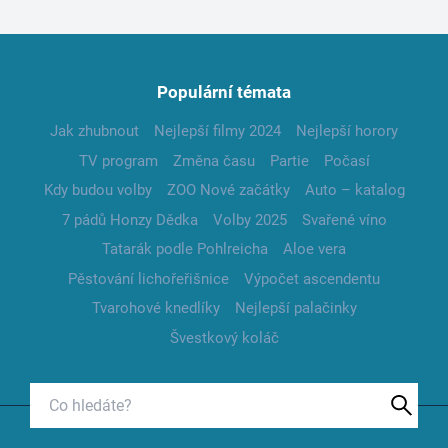
Populární témata
Jak zhubnout
Nejlepší filmy 2024
Nejlepší horory
TV program
Změna času
Partie
Počasí
Kdy budou volby
ZOO Nové začátky
Auto – katalog
7 pádů Honzy Dědka
Volby 2025
Svařené víno
Tatarák podle Pohlreicha
Aloe vera
Pěstování lichořeřišnice
Výpočet ascendentu
Tvarohové knedlíky
Nejlepší palačinky
Švestkový koláč