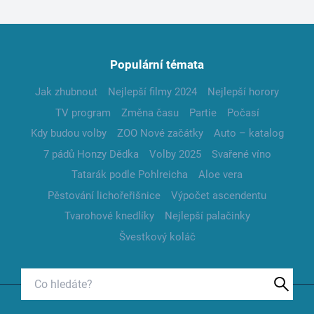
Populární témata
Jak zhubnout
Nejlepší filmy 2024
Nejlepší horory
TV program
Změna času
Partie
Počasí
Kdy budou volby
ZOO Nové začátky
Auto – katalog
7 pádů Honzy Dědka
Volby 2025
Svařené víno
Tatarák podle Pohlreicha
Aloe vera
Pěstování lichořeřišnice
Výpočet ascendentu
Tvarohové knedlíky
Nejlepší palačinky
Švestkový koláč