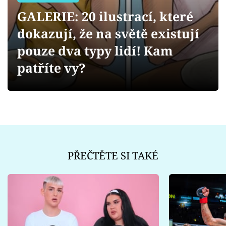
Sex a vztahy
GALERIE: 20 ilustrací, které
Videa
dokazují, že na světě existují
pouze dva typy lidí! Kam
Sledujte prima+
patříte vy?
Přihlášení
Sledujte nás
PŘEČTĚTE SI TAKÉ