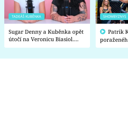
TADEÁŠ KUBĚNKA
SHOWBYZNYS
Sugar Denny a Kuběnka opět
Patrik Kincl se zastal
útočí na Veronicu Biasiol.
poraženéh
Proč je podle nich falešná a
fanoušci n
lže o své nevěře?