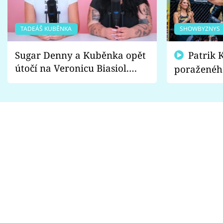
TADEÁŠ KUBĚNKA
SHOWBYZNYS
Sugar Denny a Kuběnka opět
Patrik Kincl se zastal
útočí na Veronicu Biasiol.
poraženéh
Proč je podle nich falešná a
fanoušci n
lže o své nevěře?