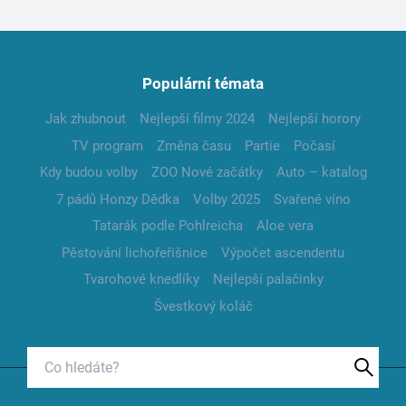
Populární témata
Jak zhubnout
Nejlepší filmy 2024
Nejlepší horory
TV program
Změna času
Partie
Počasí
Kdy budou volby
ZOO Nové začátky
Auto – katalog
7 pádů Honzy Dědka
Volby 2025
Svařené víno
Tatarák podle Pohlreicha
Aloe vera
Pěstování lichořeřišnice
Výpočet ascendentu
Tvarohové knedlíky
Nejlepší palačinky
Švestkový koláč