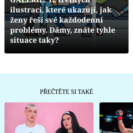
Sex a vztahy
ilustrací, které ukazují, jak
Videa
ženy řeší své každodenní
problémy. Dámy, znáte tyhle
Sledujte prima+
situace taky?
Přihlášení
Sledujte nás
PŘEČTĚTE SI TAKÉ