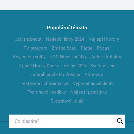
Populární témata
Jak zhubnout
Nejlepší filmy 2024
Nejlepší horory
TV program
Změna času
Partie
Počasí
Kdy budou volby
ZOO Nové začátky
Auto – katalog
7 pádů Honzy Dědka
Volby 2025
Svařené víno
Tatarák podle Pohlreicha
Aloe vera
Pěstování lichořeřišnice
Výpočet ascendentu
Tvarohové knedlíky
Nejlepší palačinky
Švestkový koláč