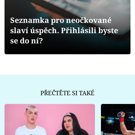
Sex a vztahy
Videa
Seznamka pro neočkované
slaví úspěch. Přihlásili byste
Sledujte prima+
se do ní?
Přihlášení
Sledujte nás
PŘEČTĚTE SI TAKÉ