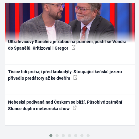
Ultralevicový Sánchez je žábou na prameni, pustil se Vondra
do Španělů. Kritizoval i Gregor
Tisíce lidí prchají před krokodýly. Stoupající keňské jezero
přivedlo predátory až ke dveřím
Nebeská podívaná nad Českem se blíží. Působivé zatmění
Slunce doplní meteorická show