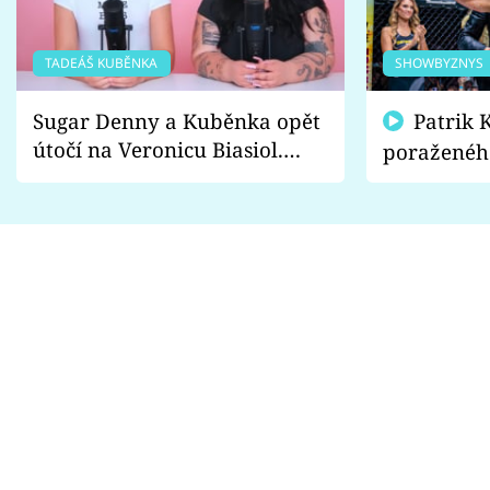
TADEÁŠ KUBĚNKA
SHOWBYZNYS
Sugar Denny a Kuběnka opět
Patrik Kincl se zastal
útočí na Veronicu Biasiol.
poraženéh
Proč je podle nich falešná a
fanoušci n
lže o své nevěře?