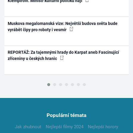
Klempířovi. Ministr kulturní politiku hájí
Muskova megalomanská vize: Největší budova světa bude
vyrábět čipy pro roboty i vesmír
REPORTÁŽ: Za tajemnými hrady do Karpat aneb Fascinující
zříceniny u českých hranic
Populární témata
Jak zhubnout
Nejlepší filmy 2024
Nejlepší horory