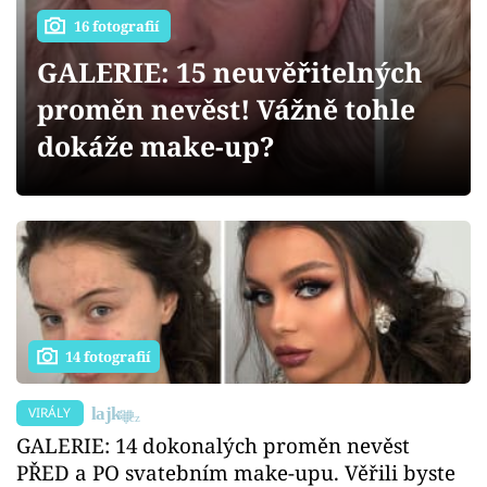
Sex a vztahy
16 fotografií
Videa
GALERIE: 15 neuvěřitelných
proměn nevěst! Vážně tohle
Sledujte prima+
dokáže make-up?
Přihlášení
Sledujte nás
14 fotografií
VIRÁLY
GALERIE: 14 dokonalých proměn nevěst
PŘED a PO svatebním make-upu. Věřili byste