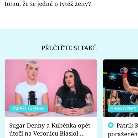
tomu, že se jedná o tytéž ženy?
PŘEČTĚTE SI TAKÉ
TADEÁŠ KUBĚNKA
SHOWBYZNYS
Sugar Denny a Kuběnka opět
Patrik Kincl se zastal
útočí na Veronicu Biasiol.
poraženéh