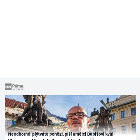
Neodborné, plýtváte penězi, píší umělci Babišovi kvůli