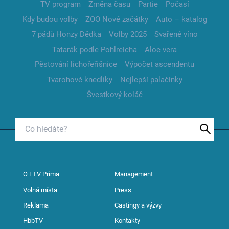
TV program
Změna času
Partie
Počasí
Kdy budou volby
ZOO Nové začátky
Auto – katalog
7 pádů Honzy Dědka
Volby 2025
Svařené víno
Tatarák podle Pohlreicha
Aloe vera
Pěstování lichořeřišnice
Výpočet ascendentu
Tvarohové knedlíky
Nejlepší palačinky
Švestkový koláč
O FTV Prima
Management
Volná místa
Press
Reklama
Castingy a výzvy
HbbTV
Kontakty