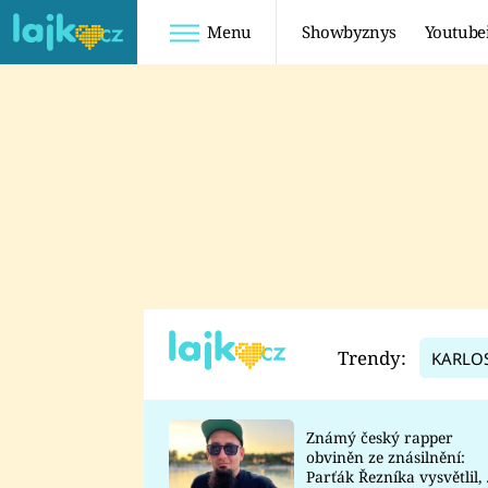
Menu
Showbyznys
Youtube
Youtuberky
Youtubeři
SHOPAHOLICADEL
FATTYPILLOW
ANNA ŠULC
FREESCOOT
SUGAR DENNY
ADAM KAJUMI
LADUŠKA
TADEÁŠ KUBĚNKA
DOMINIKA
DATEL
Trendy:
KARLO
MYSLIVCOVÁ
Známý český rapper
obviněn ze znásilnění:
Parťák Řezníka vysvětlil, 