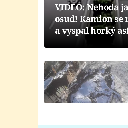
VIDEO: Nehoda ja
osud! Kamion se n
a vyspal horký as