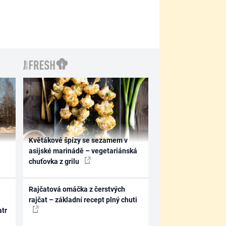
Květákové špízy se sezamem v
asijské marinádě – vegetariánská
chuťovka z grilu
Rajčatová omáčka z čerstvých
rajčat – základní recept plný chuti
atr