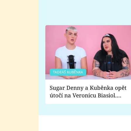
TADEÁŠ KUBĚNKA
Sugar Denny a Kuběnka opět
útočí na Veronicu Biasiol.
Proč je podle nich falešná a
lže o své nevěře?