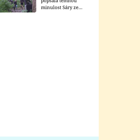
popsala temnou
minulost Sáry ze
seriálu Zákony vlka