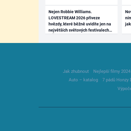
Nejen Robbie Williams.
No
LOVESTREAM 2026 přiveze
ním
hvězdy, které běžně uvidíte jen na
ja
největších světových festivalech
Jak zhubnout
Nejlepší filmy 2024
Auto – katalog
7 pádů Honzy 
Výpoče