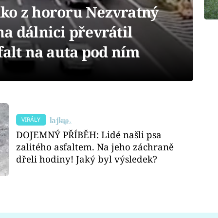
ko z hororu Nezvratný
a dálnici převrátil
falt na auta pod ním
VIRÁLY
DOJEMNÝ PŘÍBĚH: Lidé našli psa
zalitého asfaltem. Na jeho záchraně
dřeli hodiny! Jaký byl výsledek?