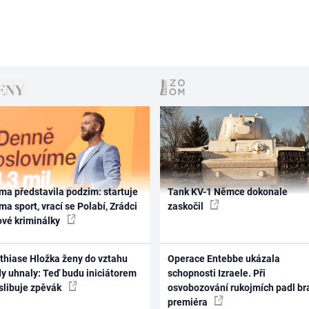
ma představila podzim: startuje
Tank KV-1 Němce dokonale
ma sport, vrací se Polabí, Zrádci
zaskočil
ové kriminálky
thiase Hložka ženy do vztahu
Operace Entebbe ukázala
dy uhnaly: Teď budu iniciátorem
schopnosti Izraele. Při
 slibuje zpěvák
osvobozování rukojmích padl br
premiéra