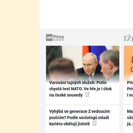
Varování tajných služeb: Putin
Pri
chystá test NATO. Ve hře je i útok
Pri
na české sousedy
i n
Vyhýbá se generace Z vedoucím
Ma
pozicím? Podle sociologů mladí
vž
kariéru obětují jistotě
já,