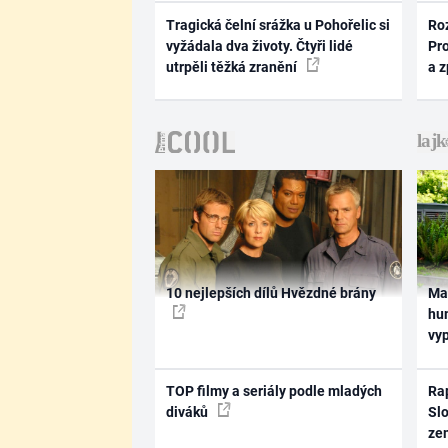
Tragická čelní srážka u Pohořelic si
Ro
vyžádala dva životy. Čtyři lidé
Pr
utrpěli těžká zranění
a 
10 nejlepších dílů Hvězdné brány
Ma
hum
vy
TOP filmy a seriály podle mladých
Rap
diváků
Slo
ze