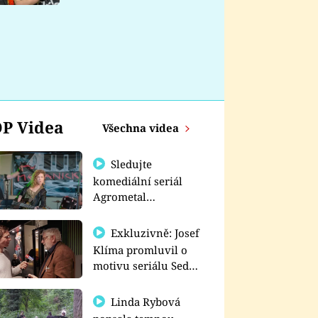
nemá
P Videa
Všechna videa
Sledujte
komediální seriál
Agrometal
exkluzivně na
prima+
Exkluzivně: Josef
Klíma promluvil o
motivu seriálu Sedm
schodů k moci
Linda Rybová