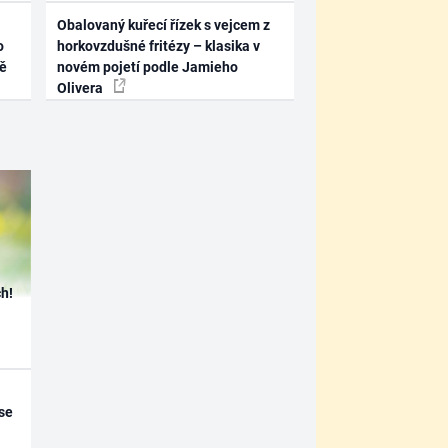
Obalovaný kuřecí řízek s vejcem z
o
horkovzdušné fritézy – klasika v
ně
novém pojetí podle Jamieho
Olivera
h!
se