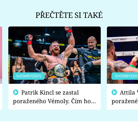
PŘEČTĚTE SI TAKÉ
SHOWBYZNYS
SHOWBYZNY
Patrik Kincl se zastal
Attila Végh podpořil
poraženého Vémoly. Čím ho
poražené
fanoušci naštvali?
chce radě
s vítězem