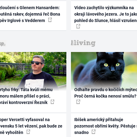
zloučení s Glenem Hansardem:
Video zachytilo výzkumníka na
outěná rakev, dojemná řeč Bona
okraji lávového jezera. Je to jak
zpěv Irglové s Vedderem
pohled do Slunce, hlásil vzruše
rtyho frky: Táta kvůli mému
Odhalte pravdu o kočičích mýtec
oru málem přišel o práci,
Proč černá kočka nenosí smůlu?
práví kontroverzní Řezník
per Vercetti vyfasoval na
Ibišek americký přitahuje
vensku 5 let vězení, pak bude ze
pozornost obřími květy. Pěstuje 
mě vyhoštěn
snadno