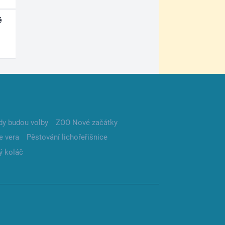
é
dy budou volby
ZOO Nové začátky
e vera
Pěstování lichořeřišnice
ý koláč