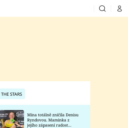
Vyhledávání
Můj 
Prima+
CNN Prima News
Prima Fresh
Prima Living
Prima Zoom
 THE STARS
Prima Lajk
Mína totálně zničila Denisu
Ryndovou. Maminka z
Sledujte nás
jejího zápasení radost