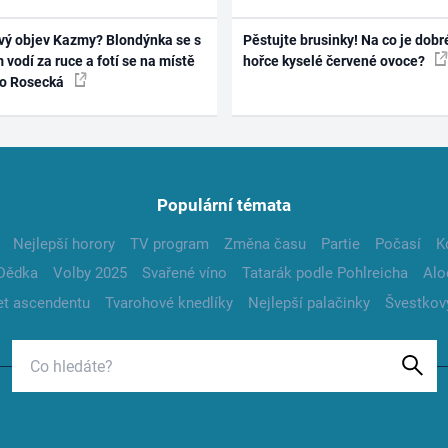
vý objev Kazmy? Blondýnka se s
Pěstujte brusinky! Na co je dobr
 vodí za ruce a fotí se na místě
hořce kyselé červené ovoce?
ko Rosecká
Populární témata
Nejlepší horory
TV program
Změna času
Partie
Počasí
K
Dědka
Volby 2025
Svařené víno
Tatarák podle Pohlreicha
Alo
t ascendentu
Tvarohové knedlíky
Nejlepší palačinky
Švestkov