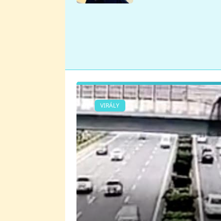
se v Plzni stalo
VIRÁLY