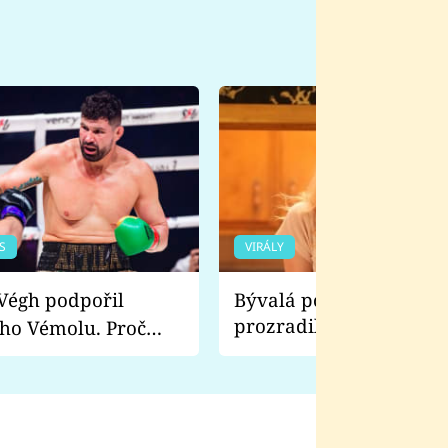
S
VIRÁLY
Bývalá pornoherečka
prozradila, co ji šokova
ho Vémolu. Proč
natáčení Euforie. Vážně
ji zápasit s ním než
bylo drsnější než hanba
 Kinclem?
filmy?