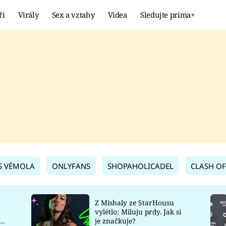
ři
Virály
Sex a vztahy
Videa
Sledujte prima+
Showbyznys
Extrém
VIRÁLY
KURIOZITY
VIDEA
KVÍZY
S VÉMOLA
ONLYFANS
SHOPAHOLICADEL
CLASH OF
Z Mishaly ze StarHousu
vylétlo: Miluju prdy. Jak si
co
je značkuje?