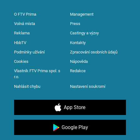
O FTV Prima
Management
Volná místa
Press
Reklama
Castingy a výzvy
HbbTV
Kontakty
Podmínky užívání
Zpracování osobních údajů
Cookies
Nápověda
Vlastník FTV Prima spol. s
Redakce
r.o.
Nahlásit chybu
Nastavení soukromí
App Store
Google Play