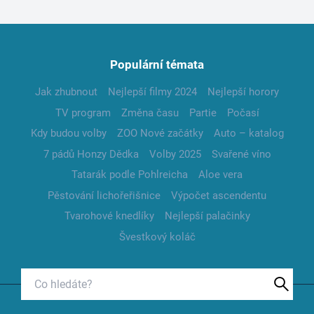
Populární témata
Jak zhubnout
Nejlepší filmy 2024
Nejlepší horory
TV program
Změna času
Partie
Počasí
Kdy budou volby
ZOO Nové začátky
Auto – katalog
7 pádů Honzy Dědka
Volby 2025
Svařené víno
Tatarák podle Pohlreicha
Aloe vera
Pěstování lichořeřišnice
Výpočet ascendentu
Tvarohové knedlíky
Nejlepší palačinky
Švestkový koláč