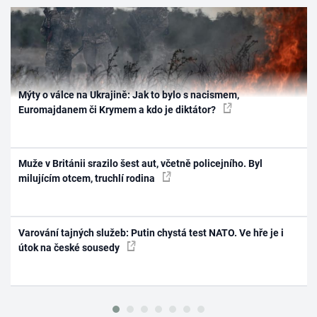
Mýty o válce na Ukrajině: Jak to bylo s nacismem,
Euromajdanem či Krymem a kdo je diktátor?
Muže v Británii srazilo šest aut, včetně policejního. Byl
milujícím otcem, truchlí rodina
Varování tajných služeb: Putin chystá test NATO. Ve hře je i
útok na české sousedy