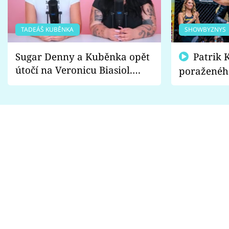
TADEÁŠ KUBĚNKA
SHOWBYZNYS
Sugar Denny a Kuběnka opět
Patrik Kincl se zastal
útočí na Veronicu Biasiol.
poraženéh
Proč je podle nich falešná a
fanoušci n
lže o své nevěře?