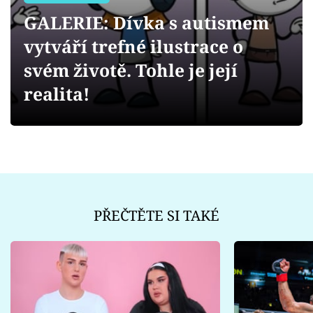
Sex a vztahy
GALERIE: Dívka s autismem
Videa
vytváří trefné ilustrace o
svém životě. Tohle je její
Sledujte prima+
realita!
Přihlášení
Sledujte nás
PŘEČTĚTE SI TAKÉ