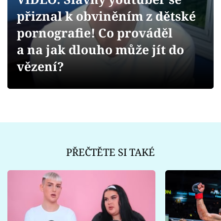
Sex a vztahy
přiznal k obviněním z dětské
Videa
pornografie! Co prováděl
a na jak dlouho může jít do
Sledujte prima+
vězení?
Přihlášení
Sledujte nás
PŘEČTĚTE SI TAKÉ