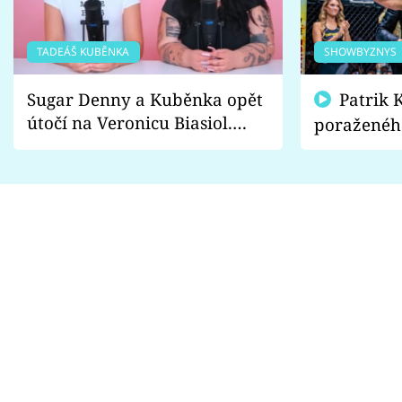
TADEÁŠ KUBĚNKA
SHOWBYZNYS
Sugar Denny a Kuběnka opět
Patrik Kincl se zastal
útočí na Veronicu Biasiol.
poraženéh
Proč je podle nich falešná a
fanoušci n
lže o své nevěře?