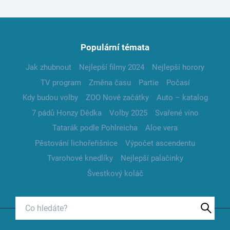
Populární témata
Jak zhubnout
Nejlepší filmy 2024
Nejlepší horory
TV program
Změna času
Partie
Počasí
Kdy budou volby
ZOO Nové začátky
Auto – katalog
7 pádů Honzy Dědka
Volby 2025
Svařené víno
Tatarák podle Pohlreicha
Aloe vera
Pěstování lichořeřišnice
Výpočet ascendentu
Tvarohové knedlíky
Nejlepší palačinky
Švestkový koláč