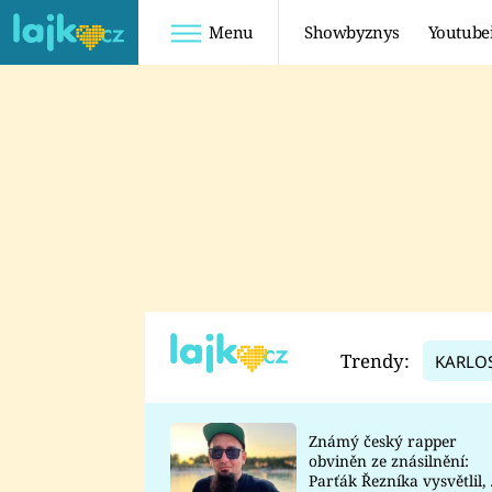
Menu
Showbyznys
Youtube
Youtuberky
Youtubeři
SHOPAHOLICADEL
FATTYPILLOW
ANNA ŠULC
FREESCOOT
SUGAR DENNY
ADAM KAJUMI
LADUŠKA
TADEÁŠ KUBĚNKA
DOMINIKA
DATEL
Trendy:
KARLO
MYSLIVCOVÁ
Známý český rapper
obviněn ze znásilnění:
Parťák Řezníka vysvětlil, 