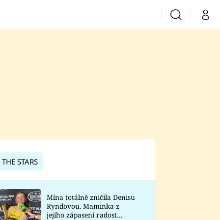
Vyhledávání
Můj 
Prima+
CNN Prima News
Prima Fresh
Prima Living
Prima Zoom
 THE STARS
Prima Lajk
Mína totálně zničila Denisu
Ryndovou. Maminka z
Sledujte nás
jejího zápasení radost