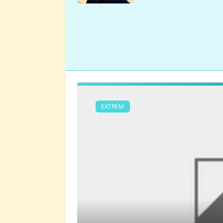
se v Plzni stalo
EXTRÉM