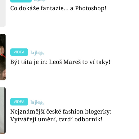
Co dokáže fantazie… a Photoshop!
VIDEA
Být táta je in: Leoš Mareš to ví taky!
VIDEA
Nejznámější české fashion blogerky:
Vytvářejí umění, tvrdí odborník!