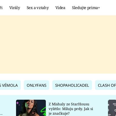
ři
Virály
Sex a vztahy
Videa
Sledujte prima+
Showbyznys
Extrém
VIRÁLY
KURIOZITY
VIDEA
KVÍZY
S VÉMOLA
ONLYFANS
SHOPAHOLICADEL
CLASH OF
Z Mishaly ze StarHousu
vylétlo: Miluju prdy. Jak si
co
je značkuje?