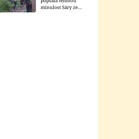
popsala temnou
minulost Sáry ze
seriálu Zákony vlka