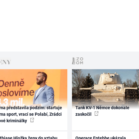
ma představila podzim: startuje
Tank KV-1 Němce dokonale
ma sport, vrací se Polabí, Zrádci
zaskočil
ové kriminálky
thiase Hložka ženy do vztahu
Operace Entebbe ukázala