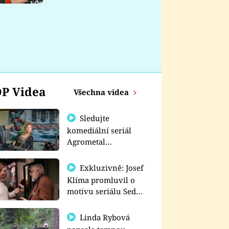
nemá
P Videa
Všechna videa
Sledujte
komediální seriál
Agrometal
exkluzivně na
prima+
Exkluzivně: Josef
Klíma promluvil o
motivu seriálu Sedm
schodů k moci
Linda Rybová