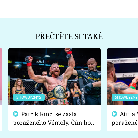
PŘEČTĚTE SI TAKÉ
SHOWBYZNYS
SHOWBYZNY
Patrik Kincl se zastal
Attila Végh podpořil
poraženého Vémoly. Čím ho
poražené
fanoušci naštvali?
chce radě