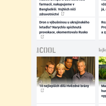
farmacii, nakupujeme v
vž
Bangladéši. Vojtěch ničí
já,
zdravotnictví
Dron s výbušninou u ukrajinského
Ro
letadla? Narychlo spíchnutá
Pr
provokace, okomentovalo Rusko
a 
10 nejlepších dílů Hvězdné brány
Ma
hum
vy