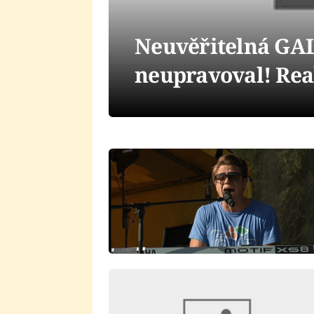
Neuvěřitelná GAL
neupravoval! Rea