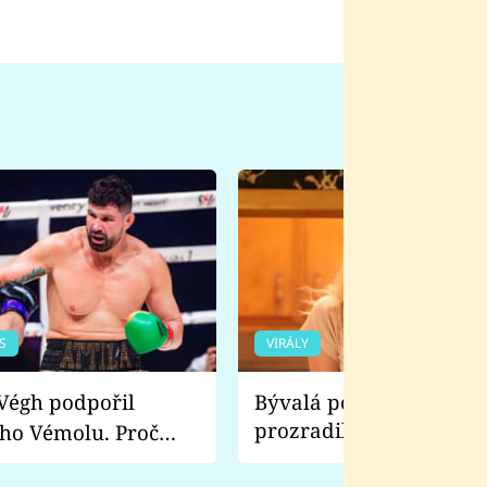
S
VIRÁLY
Bývalá pornoherečka
prozradila, co ji šokova
ho Vémolu. Proč
natáčení Euforie. Vážně
ji zápasit s ním než
bylo drsnější než hanba