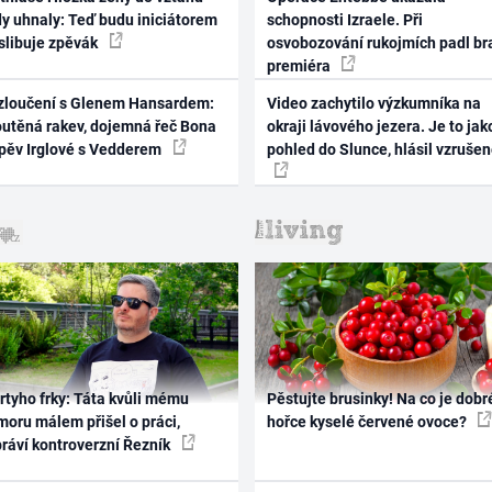
dy uhnaly: Teď budu iniciátorem
schopnosti Izraele. Při
 slibuje zpěvák
osvobozování rukojmích padl br
premiéra
zloučení s Glenem Hansardem:
Video zachytilo výzkumníka na
outěná rakev, dojemná řeč Bona
okraji lávového jezera. Je to jak
zpěv Irglové s Vedderem
pohled do Slunce, hlásil vzruše
rtyho frky: Táta kvůli mému
Pěstujte brusinky! Na co je dobr
oru málem přišel o práci,
hořce kyselé červené ovoce?
práví kontroverzní Řezník