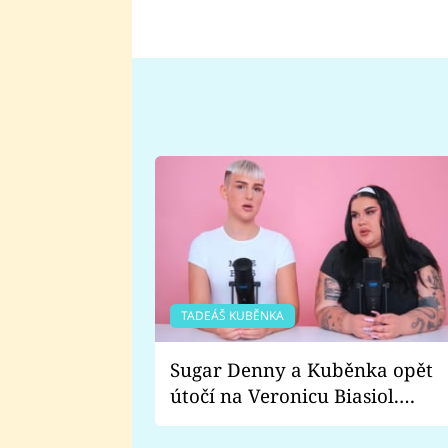
TADEÁŠ KUBĚNKA
Sugar Denny a Kuběnka opět
útočí na Veronicu Biasiol.
Proč je podle nich falešná a
lže o své nevěře?