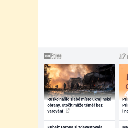
Rusko našlo slabé místo ukrajinské
Pri
obrany. Útočit může téměř bez
Pri
varování
i n
Kubek: Evropa si zdevastovala
Ma