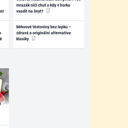
mrazák ničí chuť a kdy v horku
atr
vsadit na šnyt?
Mrkvové těstoviny bez lepku –
o
zdravá a originální alternativa
ně
klasiky
é