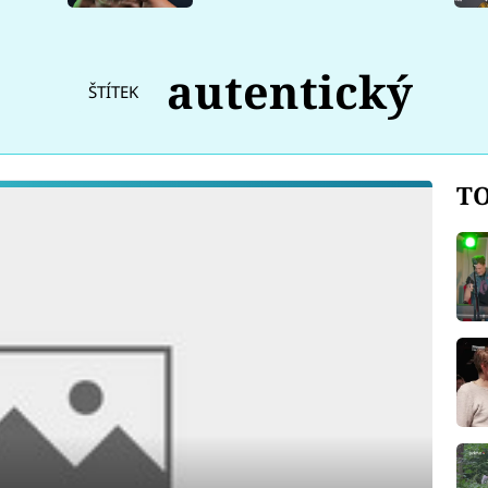
autentický
ŠTÍTEK
TO