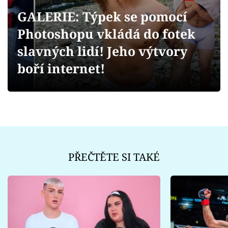
Sex a vztahy
GALERIE: Týpek se pomocí
Videa
Photoshopu vkládá do fotek
slavných lidí! Jeho výtvory
Sledujte prima+
boří internet!
Přihlášení
Sledujte nás
PŘEČTĚTE SI TAKÉ