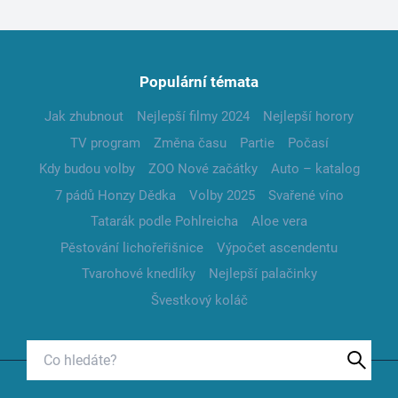
Populární témata
Jak zhubnout
Nejlepší filmy 2024
Nejlepší horory
TV program
Změna času
Partie
Počasí
Kdy budou volby
ZOO Nové začátky
Auto – katalog
7 pádů Honzy Dědka
Volby 2025
Svařené víno
Tatarák podle Pohlreicha
Aloe vera
Pěstování lichořeřišnice
Výpočet ascendentu
Tvarohové knedlíky
Nejlepší palačinky
Švestkový koláč