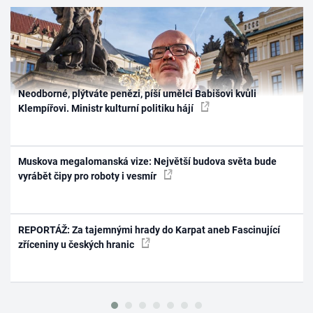
Neodborné, plýtváte penězi, píší umělci Babišovi kvůli
Klempířovi. Ministr kulturní politiku hájí
Muskova megalomanská vize: Největší budova světa bude
vyrábět čipy pro roboty i vesmír
REPORTÁŽ: Za tajemnými hrady do Karpat aneb Fascinující
zříceniny u českých hranic