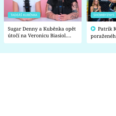
TADEÁŠ KUBĚNKA
SHOWBYZNYS
Sugar Denny a Kuběnka opět
Patrik Kincl se zastal
útočí na Veronicu Biasiol.
poraženéh
Proč je podle nich falešná a
fanoušci n
lže o své nevěře?