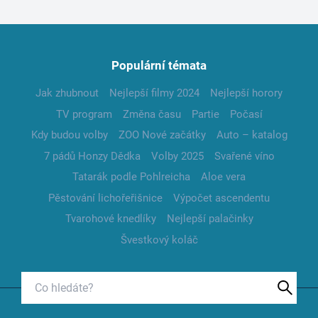
Populární témata
Jak zhubnout
Nejlepší filmy 2024
Nejlepší horory
TV program
Změna času
Partie
Počasí
Kdy budou volby
ZOO Nové začátky
Auto – katalog
7 pádů Honzy Dědka
Volby 2025
Svařené víno
Tatarák podle Pohlreicha
Aloe vera
Pěstování lichořeřišnice
Výpočet ascendentu
Tvarohové knedlíky
Nejlepší palačinky
Švestkový koláč