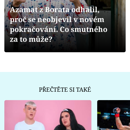
Sex a vztahy
Azamat z Borata odhalil,
Videa
proč se neobjevil v novém
pokračování. Co smutného
Sledujte prima+
za to může?
Přihlášení
Sledujte nás
PŘEČTĚTE SI TAKÉ