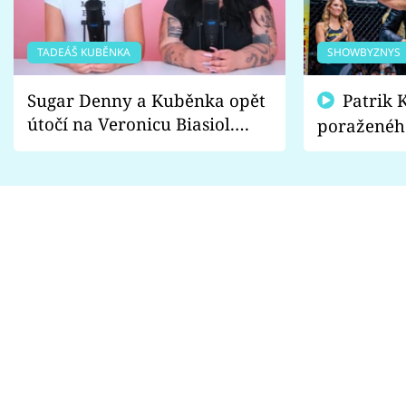
TADEÁŠ KUBĚNKA
SHOWBYZNYS
Sugar Denny a Kuběnka opět
Patrik Kincl se zastal
útočí na Veronicu Biasiol.
poraženéh
Proč je podle nich falešná a
fanoušci n
lže o své nevěře?