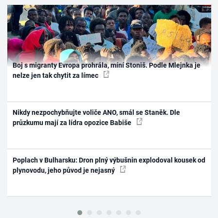
Boj s migranty Evropa prohrála, míní Stoniš. Podle Mlejnka je
nelze jen tak chytit za límec
Nikdy nezpochybňujte voliče ANO, smál se Staněk. Dle
průzkumu mají za lídra opozice Babiše
Poplach v Bulharsku: Dron plný výbušnin explodoval kousek od
plynovodu, jeho původ je nejasný