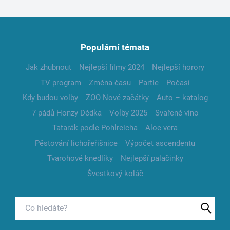
Populární témata
Jak zhubnout
Nejlepší filmy 2024
Nejlepší horory
TV program
Změna času
Partie
Počasí
Kdy budou volby
ZOO Nové začátky
Auto – katalog
7 pádů Honzy Dědka
Volby 2025
Svařené víno
Tatarák podle Pohlreicha
Aloe vera
Pěstování lichořeřišnice
Výpočet ascendentu
Tvarohové knedlíky
Nejlepší palačinky
Švestkový koláč