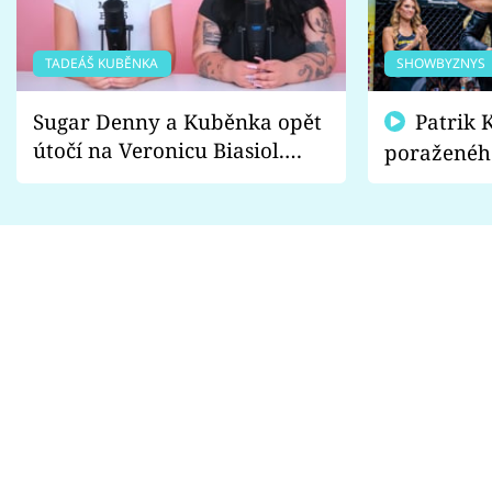
TADEÁŠ KUBĚNKA
SHOWBYZNYS
Sugar Denny a Kuběnka opět
Patrik Kincl se zastal
útočí na Veronicu Biasiol.
poraženéh
Proč je podle nich falešná a
fanoušci n
lže o své nevěře?