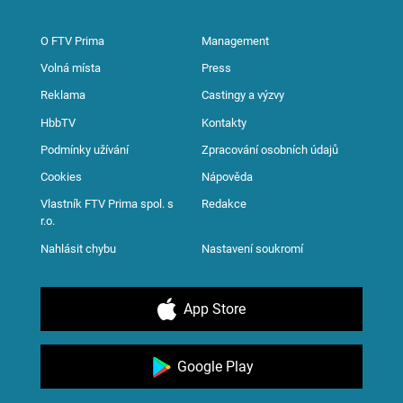
O FTV Prima
Management
Volná místa
Press
Reklama
Castingy a výzvy
HbbTV
Kontakty
Podmínky užívání
Zpracování osobních údajů
Cookies
Nápověda
Vlastník FTV Prima spol. s
Redakce
r.o.
Nahlásit chybu
Nastavení soukromí
App Store
Google Play