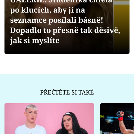
Sex a vztahy
po klucích, aby jí na
Videa
seznamce posílali básně!
Dopadlo to přesně tak děsivě,
Sledujte prima+
jak si myslíte
Přihlášení
Sledujte nás
PŘEČTĚTE SI TAKÉ